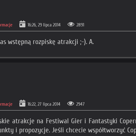
ormacje
16:26, 29 lipca 2014
2891
wstępną rozpiskę atrakcji ;-). A.
ormacje
16:22, 27 lipca 2014
2947
kie atrakcje na Festiwal Gier i Fantastyki Cope
nkty i propozycje. Jeśli chcecie współtworzyć C