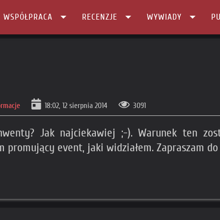
I WSPÓŁPRACA
RECENZJE
WYWIADY
PU
ormacje
18:02, 12 sierpnia 2014
3091
wenty? Jak najciekawiej ;-). Warunek ten zos
m promujący event, jaki widziałem. Zapraszam do 