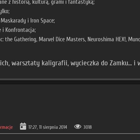
ne z historią, kulturą, grami i fantastyką;
ylko;
Maskarady i Iron Space;
 i Konfrontacja;
ic: the Gathering, Marvel Dice Masters, Neuroshima HEX!, Munc
ch, warsztaty kaligrafii, wycieczka do Zamku... i 
ormacje
17:27, 11 sierpnia 2014
3018