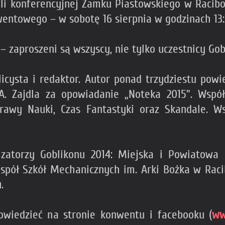
ali konferencyjnej Zamku Piastowskiego w Racibo
ntowego – w sobotę 16 sierpnia w godzinach 13:3
 zaproszeni są wszyscy, nie tylko uczestnicy Gob
licysta i redaktor. Autor ponad trzydziestu powi
 A. Zajdla za opowiadanie „Noteka 2015”. Wspó
prawy Nauki, Czas Fantastyki oraz Skandale. Wsz
zatorzy Goblikonu 2014: Miejska i Powiatowa 
spół Szkół Mechanicznych im. Arki Bożka w Raci
.
wiedzieć na stronie konwentu i facebooku (
ww