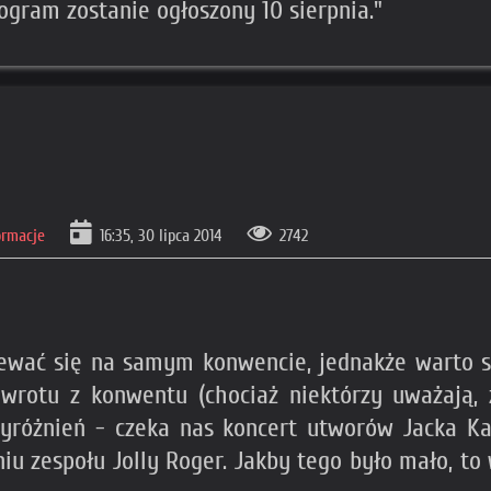
rogram zostanie ogłoszony 10 sierpnia."
ormacje
16:35, 30 lipca 2014
2742
iewać się na samym konwencie, jednakże warto 
wrotu z konwentu (chociaż niektórzy uważają, 
 wyróżnień - czeka nas koncert utworów Jacka 
niu zespołu Jolly Roger. Jakby tego było mało, 