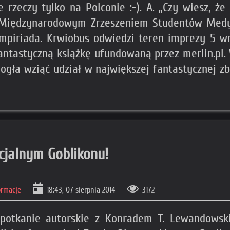
e rzeczy tylko na Polconie :-). A. „Czy wiesz, 
 Międzynarodowym Zrzeszeniem Studentów Med
piriada. Krwiobus odwiedzi teren imprezy 5 wrz
ntastyczną książkę ufundowaną przez merlin.pl.
ogła wziąć udział w największej fantastycznej zb
cjalnym Goblikonu!
ormacje
18:43, 07 sierpnia 2014
3172
spotkanie autorskie z Konradem T. Lewandowski