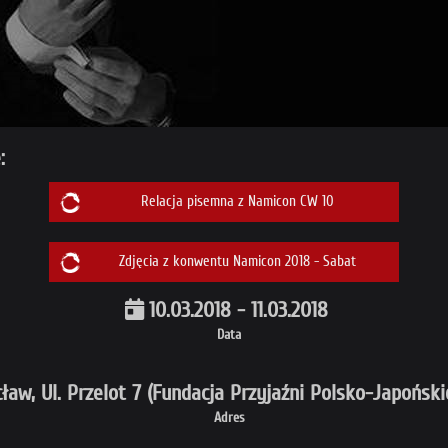
:
Relacja pisemna z Namicon CW 10
Zdjęcia z konwentu Namicon 2018 - Sabat
10.03.2018 - 11.03.2018
Data
ław, Ul. Przelot 7 (Fundacja Przyjaźni Polsko-Japoński
Adres