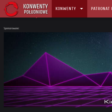
KONWENTY
PATRONAT 
Główna
Konwenty
Kalendarz i Lista konwentów
Namicon CW 10
Sponsorowane: