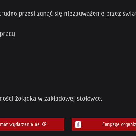
 trudno prześlizgnąć się niezauważenie przez świat
 pracy
ności żołądka w zakładowej stołówce.
emat wydarzenia na KP
Fanpage organiz