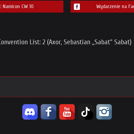
 Namicon CW 10
Wydarzenie na Fa
nvention List: 2 (Axor, Sebastian „Sabat” Sabat)