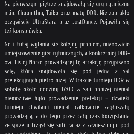
Na pierwszym piętrze znajdowały się gry rytmiczne
m.in. Chuunithm, Taiko oraz maty DDR. Nie zabrakło
oczywiście UltraStara oraz JustDance. Pojawiła się
też konsolówka.
No i tutaj wyłania się kolejny problem, mianowicie
umiejscowienie gier rytmicznych, a konkretniej DDR-
ów. Lisiej Norze prowadzącej tę atrakcję przypisano
salę, która znajdowała się pod jedną z sal
prelekcyjnych piętro niżej. W trakcie turnieju DDR w
sobotę około godziny 17:00 w sali poniżej niemal
niemożliwe było prowadzenie prelekcji – dźwięki
turnieju chwilami niemal całkowicie zagłuszały
prowadzącą, a do tego przez cały czas korzystania
ze sprzętu trząsł się sufit wraz z zawieszonym pod
nim rzutnikiem. Tę sytuację dość łatwo dało się