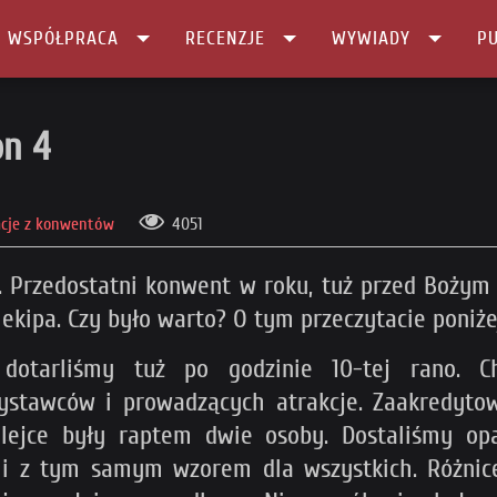
I WSPÓŁPRACA
RECENZJE
WYWIADY
PU
e Mokon 4
on 4
acje z konwentów
4051
. Przedostatni konwent w roku, tuż przed Bożym
 ekipa. Czy było warto? O tym przeczytacie poniże
dotarliśmy tuż po godzinie 10-tej rano. C
stawców i prowadzących atrakcje. Zaakredytow
ejce były raptem dwie osoby. Dostaliśmy opas
i z tym samym wzorem dla wszystkich. Różnice