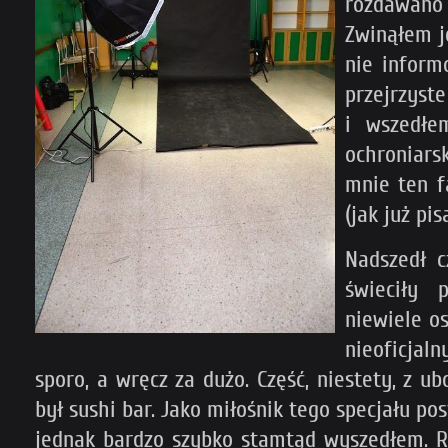
rozdawano j
Zwinąłem je
nie inform
przejrzyst
i wszedłe
ochroniarsk
mnie ten f
(jak już pi
Nadszedł c
świeciły 
niewiele o
nieoficjal
sporo, a wręcz za dużo. Część, niestety, z 
był sushi bar. Jako miłośnik tego specjału p
jednak bardzo szybko stamtąd wyszedłem. R