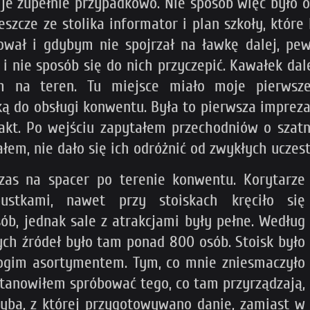
e zupełnie przypadkowo. Nie sposób więc było od
szcze ze stolika informator i plan szkoły, które 
ował i gdybym nie spojrzał na ławkę dalej, pew
e i nie sposób się do nich przyczepić. Kawałek d
m na teren. Tu miejsce miało moje pierwsze
ą do obsługi konwentu. Była to pierwsza impreza
akt. Po wejściu zapytałem przechodniów o szatni
sałem, nie dało się ich odróżnić od zwykłych uczes
zas na spacer po terenie konwentu. Korytarze
pustkami, nawet przy stoiskach kręciło się
sób, jednak sale z atrakcjami były pełne. Według
nych źródeł było tam ponad 800 osób. Stoisk było
ubogim asortymentem. Tym, co mnie zniesmaczyło
ostanowiłem spróbować tego, co tam przyrządzają,
yba, z której przygotowywano danie, zamiast w