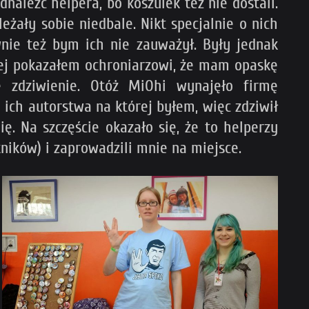
naleźć helpera, bo koszulek też nie dostali.
leżały sobie niedbale. Nikt specjalnie o nich
nie też bym ich nie zauważył. Były jednak
alej pokazałem ochroniarzowi, że mam opaskę
 zdziwienie. Otóż MiOhi wynajęło firmę
 ich autorstwa na której byłem, więc zdziwił
ę. Na szczęście okazało się, że to helperzy
tników) i zaprowadzili mnie na miejsce.