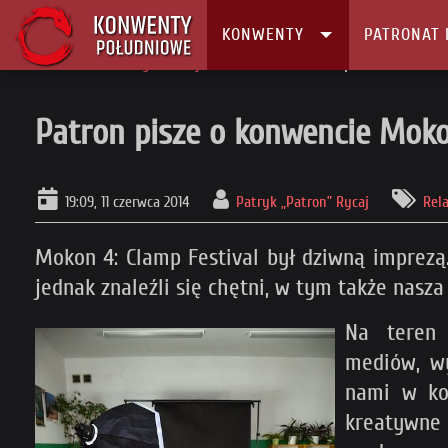
KONWENTY
PATRONAT 
Główna
Konwenty
Relacje z konwentów
Patron pisze o konwenci
Patron pisze o konwencie Mok
19:09, 11 czerwca 2014
Patryk „Patron” Rycaj
Rel
Mokon 4: Clamp Festival był dziwną imprezą
jednak znaleźli się chętni, w tym także nasza
Na teren 
mediów, wy
nami w kol
kreatywne 