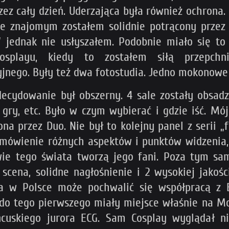
zez cały dzień. Uderzająca była również ochrona.
ze znajomym zostałem solidnie potrącony przez
” jednak nie usłyszałem.
Podobnie miało się to
osplayu, kiedy to zostałem siłą przepchn
jnego. Były też dwa fotostudia. Jedno mokonowe i
ecydowanie był obszerny. 4 sale zostały obsadzo
, gry, etc. Było w czym wybierać i gdzie iść. M
a przez Duo. Nie był to kolejny panel z serii „fa
mówienie różnych aspektów i punktów widzenia, 
ie tego świata tworzą jego fani. Poza tym sam 
 scena, solidne nagłośnienie i 2 wysokiej jakoś
a w Polsce może pochwalić się współpracą z E
 do tego pierwszego miały miejsce właśnie na Mo
cuskiego jurora ECG. Sam Cosplay wyglądał ni