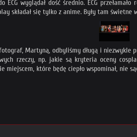
 do ECG wyglądał dość średnio. ECG przełamało 
lay składał się tylko z anime. Były tam świetne 
fotograf, Martyną, odbyliśmy długą i niezwykle
awych rzeczy, np. jakie są kryteria oceny cosp
ie miejscem, które będę ciepło wspominał, nie są