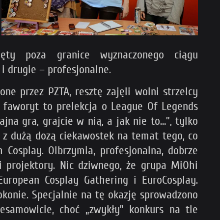
ięty poza granice wyznaczonego ciągu
 drugie – profesjonalne.
ne przez PZTA, resztę zajęli wolni strzelcy
ój faworyt to prelekcja o League Of Legends
jna gra, grajcie w nią, a jak nie to…”, tylko
z dużą dozą ciekawostek na temat tego, co
Cosplay. Olbrzymia, profesjonalna, dobrze
ci projektory. Nic dziwnego, że grupa MiOhi
uropean Cosplay Gathering i EuroCosplay.
konie. Specjalnie na tę okazję sprowadzono
esamowicie, choć „zwykły” konkurs na tle