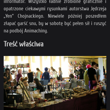
informator. Wszystko ładnie zrobione graficznie i
opatrzone ciekawymi rysunkami autorstwa Jędrzeja
„Yen” Chojnackiego. Niewiele później poszedłem
złapać garść snu, by w sobotę być pełen sił i ruszyć
na podbój Animachiny.
Treść właściwa