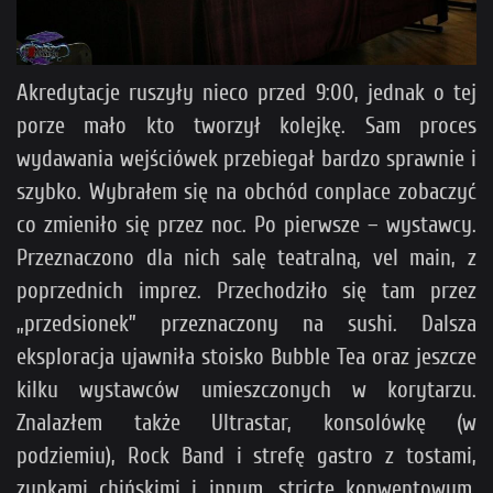
Akredytacje ruszyły nieco przed 9:00, jednak o tej
porze mało kto tworzył kolejkę. Sam proces
wydawania wejściówek przebiegał bardzo sprawnie i
szybko. Wybrałem się na obchód conplace zobaczyć
co zmieniło się przez noc. Po pierwsze – wystawcy.
Przeznaczono dla nich salę teatralną, vel main, z
poprzednich imprez. Przechodziło się tam przez
„przedsionek” przeznaczony na sushi. Dalsza
eksploracja ujawniła stoisko Bubble Tea oraz jeszcze
kilku wystawców umieszczonych w korytarzu.
Znalazłem także Ultrastar, konsolówkę (w
podziemiu), Rock Band i strefę gastro z tostami,
zupkami chińskimi i innym, stricte konwentowym,