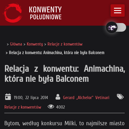
Główna
Konwenty
Relacje z konwentów
Relacja z konwentu: Animachina, która nie była Balconem
Relacja z konwentu: Animachina,
która nie była Balconem
19:00, 22 lipca 2014
Gerard „Alchelor” Vetinari
Relacje z konwentów
4002
Bytom, według konkursu Milki, to najmilsze miasto