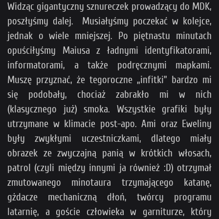
Widząc gigantyczny sznureczek prowadzący do MDK,
poszłyśmy dalej. Musiałyśmy poczekać w kolejce,
jednak o wiele mniejszej. Po piętnastu minutach
opuściłyśmy Maiusa z ładnymi identyfikatorami,
informatorami, a także podręcznymi mapkami.
Muszę przyznać, że tegoroczne „infitki” bardzo mi
się podobały, chociaż zabrakło mi w nich
(klasycznego już) smoka. Wszystkie grafiki były
utrzymane w klimacie post-apo. Ami oraz Eweliny
były zwykłymi uczestniczkami, dlatego miały
obrazek ze zwyczajną panią w krótkich włosach,
patrol (czyli między innymi ja również :D) otrzymał
zmutowanego minotaura trzymającego katanę,
gżdacze mechaniczną dłoń, twórcy programu
latarnię, a goście człowieka w garniturze, który