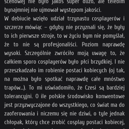
scenowej nie było jakoś super dużo, ale telebim
bynajmniej nie ujmował występom jakości.
W debiucie wzięło udział trzynastu cosplayerów i
szczerze mówiąc – gdyby nie przyznali się, że były
to ich pierwsze stroje, to w życiu bym nie pomyślał,
że to nie są profesjonaliści. Poziom naprawdę
wysoki. Szczególnie zwróciło moją uwagę to, że
całkiem sporo cosplayerów było płci brzydkiej. I nie
przeszkadzało im robienie postaci kobiecych (oj tak,
na można było spotkać naprawdę całe mnóstwo
trapów…). To mi uświadomiło, że Czesi są bardziej
tolerancyjni. O ile polskie środowisko konwentowe
jest przyzwyczajone do wszystkiego, co świat ma do
zaoferowania i niczemu się nie dziwi, o tyle jednak
chłopak, który chce zrobić cosplay postaci kobiecej,