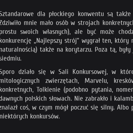
Sztandarowe dla płockiego konwentu są także f
Zdziwiło mnie mało osób w strojach konkretnych
prostu swoich własnych), ale być może chodz
konkurencję „Najlepszy strój” wygrał ten, który 
naturalnością) także na korytarzu. Poza tą, były
siedmiu.
Sporo działo się w Sali Konkursowej, w któ
mitologicznych zwierzętach, Marvelu, kresk
konkretnych, Tolkienie (podobno pytania, nome
dawnych polskich słowach. Nie zabrakło i kalambu
alazł coś, w czym mógł poczuć się silny. Albo 
niektórych konkursów.