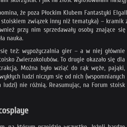
ypomina, że poza Płockim Klubem Fantastyki Elgal
 stoiskiem związek inny niż tematyka) – kramik
również przy nim sprzedawały osoby znające się
ła nauka.
ię też: wypożyczalnia gier – a w niej głównie
stoisko Zwierzakolubów. To drugie okazało się dla
rakcją. Można było wziąć do rąk węże, pająki,
a zwykłych ludzi niczym się od nich (wspomnianych
 ludzi) nie różnią. Reasumując, na Forum stoisk
 cosplaye
, na którym przejdzie wszystko. Jeżeli bardzo