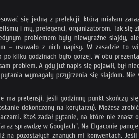
sować się jedną z prelekcji, którą miałam zara
liśmy i my, prelegenci, organizatorom. Tak się 
 jedynym problemem były niewyraźne slajdy, ale
lem – usuwało z nich napisy. W zasadzie to w
o po kilku godzinach było gorzej. W obu prezen
sam problem. A gdy już napis się pojawił, był nie
 pytania wymagały przyjrzenia się slajdom. Nie 
e ma pretensji, jeśli godzinny punkt skończy się
zostanie dokończony na korytarzu). Możesz zrobić
aczami. Ktoś zadał pytanie, na które nie znasz 
„Zaraz sprawdzę w Googlach”. Na Elgaconie panuje 
iż na pozostałych znanych mi konwentach. Jeśli