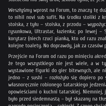
Weszłyśmy wprost na Forum, to znaczy tę dużą
to nihil novi sub sufit. Na środku stoliki 
stoiska, z tyłu – stoiska, z przodu – wypoży
rysunkowa, Ultrastar, łazienka; po lewej –
korytarz (niech rzuci pianką, kto od razu zn
kolejne toalety. No doprawdy, jak za czasów
Przejście na Forum od razu po minięciu akredy
że tego wszystkiego nie jest wiele, a w 
wystawione figurki do gier bitewnych, ale ni
jedno – z sushi – rozłożyło się dopiero po
własnoręcznie robionego tatarskiego jedzenia
opowieściami o kuchni tatarskiej. Niemniej, 
było przed siedemnastą – był skazany na tłus
nagrodę pocieszenia – cukierki. Z czego chci