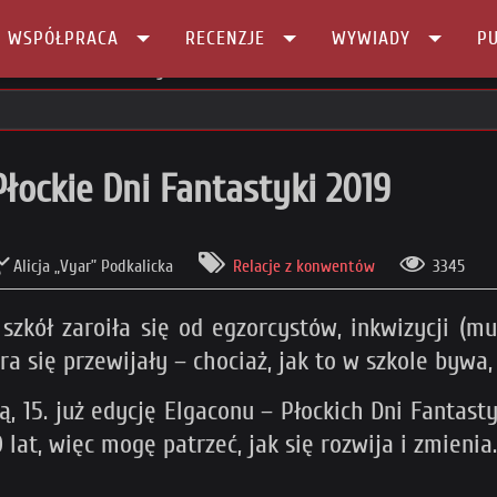
I WSPÓŁPRACA
RECENZJE
WYWIADY
PU
con. Płockie Dni Fantastyki 2019
Płockie Dni Fantastyki 2019
Alicja „Vyar” Podkalicka
Relacje z konwentów
3345
szkół zaroiła się od egzorcystów, inkwizycji (mu
a się przewijały – chociaż, jak to w szkole bywa,
, 15. już edycję Elgaconu – Płockich Dni Fantast
at, więc mogę patrzeć, jak się rozwija i zmienia.