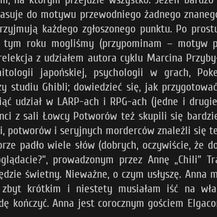
 pasuje do motywu przewodniego żadnego znanego 
przyjmują każdego zgłoszonego punktu. Po prost
W tym roku mogliśmy (przypominam – motyw prz
elekcja z udziałem autora cyklu Marcina Przyby
mitologii japońskiej, psychologii w grach, P
y studiu Ghibli; dowiedzieć się, jak przygotowa
iąć udział w LARP-ach i RPG-ach (jedne i drugi
nci z sali Łowcy Potworów też skupili się bard
, potworów i seryjnych morderców znaleźli się te
orze padło wiele słów (dobrych, oczywiście, że 
glądacie?”, prowadzonym przez Annę „Chili” Tr
ędzie świetny. Nieważne, o czym usłyszę. Anna 
 zbyt krótkim i niestety musiałam iść na wł
ędę kończyć. Anna jest corocznym gościem Elgaconu