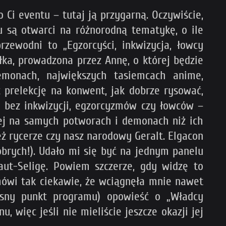
Ci eventu – tutaj ją przygarną. Oczywiście,
u są otwarci na różnorodną tematykę, o ile
ewodni to „Egzorcyści, inkwizycja, łowcy
łka, prowadzona przez Annę, o której będzie
okemonach, największych tasiemcach anime,
ć prelekcję na konwent, jak dobrze rysować,
e bez inkwizycji, egzorcyzmów czy łowców –
ziej na samych potworach i demonach niż ich
ż rycerze czy nasz narodowy Geralt. Elgacon
dobrych!). Udało mi się być na jednym panelu
aut-Seligę. Powiem szczerze, gdy widzę to
mówi tak ciekawie, że wciągnęła mnie nawet
asny punkt programu) opowieść o „Władcy
, więc jeśli nie mieliście jeszcze okazji jej