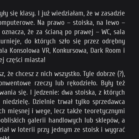
y się klasy. I już wiedziałam, że w zasadzie
ekomputerowe. Na prawo – stoiska, na lewo –
o oznacza, że za ścianą po prawej – WC, sala
urnieje, do których szło się przez odrębny
, sala Konsolowa VR, Konkursowa, Dark Room i
j części miasta!
, że chcesz z nich wszystko. Tyle dobrze (?),
nwentowe rzeczy lub rękodzieło. Były też
ania się. I jedzenie: dwa stoiska, z których
niedzielę. Dzielnie trwał tylko sprzedawca
ach mięsnej i wege, lecz także teoretycznymi
pobliskich galerii handlowych lub sklepów, a
iał w loterii przy jednym ze stoisk i wygrać
nik!