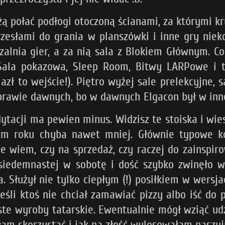
 połać podłogi otoczoną ścianami, za którymi krył
z krzesłami do grania w planszówki i inne gry ni
czalnia gier, a za nią sala z Blokiem Głównym. C
 Sala pokazowa, Sleep Room, Bitwy LARPowe i t
alazł to wejście!). Piętro wyżej sale prelekcyjne
 prawie dawnych, bo w dawnych Elgacon był w inne
tacji ma pewien minus. Widzisz te stoiska i wiesz
tym roku chyba nawet mniej. Głównie typowe ko
e wiem, czy na sprzedaż, czy raczej do zainspirow
 siedemnastej w sobotę i dość szybko zwinęło w 
. Służył nie tylko ciepłym (!) posiłkiem w wersj
jeśli ktoś nie chciał zamawiać pizzy albo iść do 
te wyroby tatarskie. Ewentualnie mógł wziąć udz
ałam skorzystać i jak na złość wylosowałam naszyj