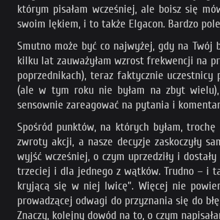
którym pisałam wcześniej, ale boisz się mó
swoim lękiem, i to także Elgacon. Bardzo pol
Smutno może być co najwyżej, gdy na Twój b
kilku lat zauważyłam wzrost frekwencji na pre
poprzednikach), teraz faktycznie uczestnicy
(ale w tym roku nie byłam na zbyt wielu),
sensownie zareagować na pytania i komentar
Spośród punktów, na których byłam, trochę 
zwroty akcji, a nasze decyzje zaskoczyły s
wyjść wcześniej, o czym uprzedziły i dostał
trzeciej i dla jednego z wątków. Trudno – i t
kryjącą się w niej lwicę”. Więcej nie powi
prowadzącej odwagi do przyznania się do błęd
Znaczy, kolejny dowód na to, o czym napisała