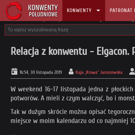
KONWENTY
PATRONAT 
Główna
Konwenty
Relacje z konwentów
Relacja z konwentu - Elga
Relacja z konwentu - Elgacon. 
16:54, 30 listopada 2019
Kaja „Krowa” Jaroszewska
W weekend 16-17 listopada jedna z płockich 
potworów. A mieli z czym walczyć, bo i monstr
Tak w dużym skrócie można opisać tegoroczną
miejsce w moim kalendarzu od co najmniej 10 l