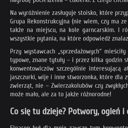
Na wyróżnienie zasługuje stoisko, które prz
Grupa Rekonstrukcyjna (nie wiem, czy ma ze
także na miejscu, na kole garncarskim. I 
wszystkie pytania, na które odpowiedź znalaz
Przy wystawcach „sprzedażowych” mieściły s
typowe, znane tytuły – i przez kilka godzin 
konwentowiczów szczególnie interesującą at
jaszczurki, wije i inne stworzonka, które dl
zwierząt, nie – Zwierzakolubów czy zwykłych
może mało, ale za to jakże różnorodne!
Co się tu dzieje? Potwory, ogień i
Elgacon był dla mnie zawsze tym konwentem