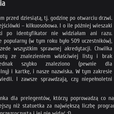
ia
przed dziesiątą, tj. godzinę po otwarciu drzwi.
jściówki – kilkuosobowa. I o ile później wieszaki
ki po identyfikator nie widziałam ani razu.
ie popularny (w tym roku było 509 uczestników),
rzede wszystkim sprawnej akredytacji. Chwilka
oty ze znalezieniem właściwiej listy i brak
jednak szybko znaleziono (pewnie dla
ny) i kartkę, i nasze nazwiska. W tym zakresie
iedli. I zawsze sprawdzają, czy niepełnoletni
ianka dla prelegentów, którzy poprowadzą co n
niejszy niż statuetka za największą liczbę prog
przezroczysta i jej nie widać :D.