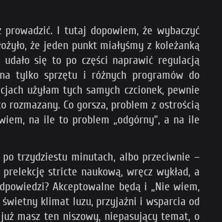
z prowadzić. I tutaj dopowiem, że wybaczyć
złożyło, że jeden punkt miałyśmy z koleżanką
 udało się to po części naprawić regulacją
ina tylko sprzętu i różnych programów do
tacjach użyłam tych samych czcionek, pewnie
co rozmazany. Co gorsza, problem z ostrością
wiem, na ile to problem „odgórny”, a na ile
 po trzydziestu minutach, albo przeciwnie –
 prelekcję stricte naukową, wręcz wykład, a
odpowiedzi? Akceptowalne będą i „Nie wiem,
świetny klimat luzu, przyjaźni i wsparcia od
 już masz ten niszowy, niepasujący temat, o