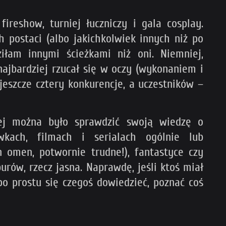
ireshow, turniej łuczniczy i gala cosplay.
 postaci (albo jakichkolwiek innych niż po
iłam innymi ścieżkami niż oni. Niemniej,
najbardziej rzucał się w oczy (wykonaniem i
 jeszcze cztery konkurencje, a uczestników –
rej można było sprawdzić swoją wiedzę o
ówkach, filmach i serialach ogólnie lub
n omen, potwornie trudne!), fantastyce czy
rów, rzecz jasna. Naprawdę, jeśli ktoś miał
po prostu się czegoś dowiedzieć, poznać coś