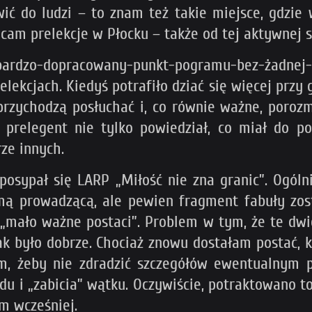
wić do ludzi – to znam też takie miejsce, gdzie
ecam prelekcje w Płocku – także od tej aktywnej s
ardzo-dopracowany-punkt-pogramu-bez-żadnej-sk
lekcjach. Kiedyś potrafiło dziać się więcej przy 
 przychodzą posłuchać i, co równie ważne, porozm
 prelegent nie tylko powiedział, co miał do po
ze innych.
posypał się LARP „Miłość nie zna granic”. Ogól
amą prowadzącą, ale pewien fragment fabuły zos
y „mało ważne postaci”. Problem w tym, że te dwi
ak było dobrze. Chociaż znowu dostałam postać, kt
em, żeby nie zdradzić szczegółów ewentualnym 
u i „zabicia” wątku. Oczywiście, potraktowano to
m wcześniej.