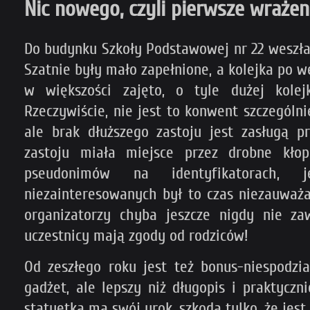
Nic nowego, czyli pierwsze wrażen
Do budynku Szkoły Podstawowej nr 22 weszłam 
Szatnie były mało zapełnione, a kolejka po we
w większości zajęto, o tyle dużej kolej
Rzeczywiście, nie jest to konwent szczególn
ale brak dłuższego zastoju jest zasługą p
zastoju miała miejsce przez drobne kłop
pseudonimów na identyfikatorach, 
niezainteresowanych był to czas niezauważal
organizatorzy chyba jeszcze nigdy nie zaw
uczestnicy mają zgody od rodziców!
Od zeszłego roku jest też bonus-niespodz
gadżet, ale lepszy niż długopis i praktycz
statuetka ma swój urok, szkoda tylko, że jest 