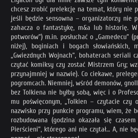
chcesz zrobić prelekcję na temat, który nie
jeśli będzie sensowna – organizatorzy nie 
zahacza o fantastykę, m&a lub historię. 
potworów”) m.in. posłuchać o „Gamedecu” (pr
niżej), boginiach i bogach słowiańskich, 
„Gwiezdnych Wojnach”, bohaterach seriali cz
czytać komiksy czy zostać Mistrzem Gry; wz
przynajmniej w nazwie). Co ciekawe, prelege
pogromcach. Niemniej, wśród demonów, gnolli
bez Tolkiena nie byłby sobą, więc i o Profes
mu poświęconym, „Tolkien – czytacie czy o
nazwisko przy punkcie programu, wiem, że b
rozbudowana (godzina okazała się czasem
Pierścieni”, którego ani nie czytał… A, nie b