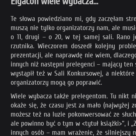
Elgacon wiele wybacza…
Te słowa powiedziano mi, gdy zaczęłam stre
muszą nie tylko organizatorzy nam, ale musie
o 11, drugi – o 20, w tej samej sali. Rano
rzutnika. Wieczorem doszedł kolejny prob
prezentacji, ale naprawdę nie wiem, dlaczeg
innych niż następni prelegenci – mający ten 
wystąpił też w Sali Konkursowej, a niektóre
organizatorzy mogą go poprawić.
Wiele wybacza także prelegentom. Tu nikt ni
okaże się, że czasu jest za mało (najwyżej 
możesz też na luzie pokonwersować ze słuch
ale powinno być o tym w <tytuł książki>”, i 
innych osób – mam wrażenie, że silniejszy n