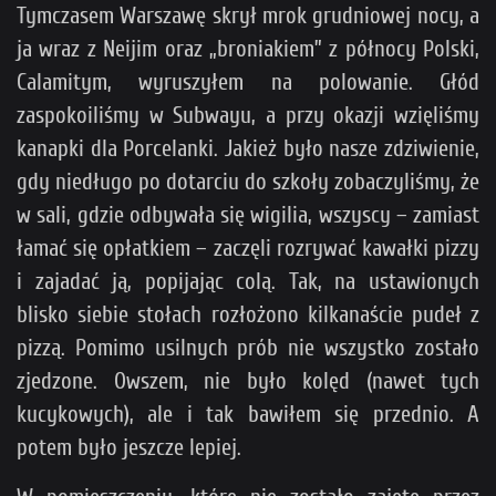
Tymczasem Warszawę skrył mrok grudniowej nocy, a
ja wraz z Neijim oraz „broniakiem” z północy Polski,
Calamitym, wyruszyłem na polowanie. Głód
zaspokoiliśmy w Subwayu, a przy okazji wzięliśmy
kanapki dla Porcelanki. Jakież było nasze zdziwienie,
gdy niedługo po dotarciu do szkoły zobaczyliśmy, że
w sali, gdzie odbywała się wigilia, wszyscy – zamiast
łamać się opłatkiem – zaczęli rozrywać kawałki pizzy
i zajadać ją, popijając colą. Tak, na ustawionych
blisko siebie stołach rozłożono kilkanaście pudeł z
pizzą. Pomimo usilnych prób nie wszystko zostało
zjedzone. Owszem, nie było kolęd (nawet tych
kucykowych), ale i tak bawiłem się przednio. A
potem było jeszcze lepiej.