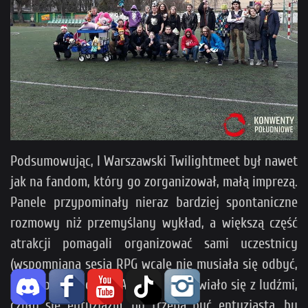
Podsumowując, I Warszawski Twilightmeet był nawet
jak na fandom, który go zorganizował, małą imprezą.
Panele przypominały nieraz bardziej spontaniczne
rozmowy niż przemyślany wykład, a większą część
atrakcji pomagali organizować sami uczestnicy
(wspomniana sesja RPG wcale nie musiała się odbyć,
była spontaniczna). Ale gdy rozmawiało się z ludźmi,
czuło się entuzjazm, bo trzeba być entuzjastą, by