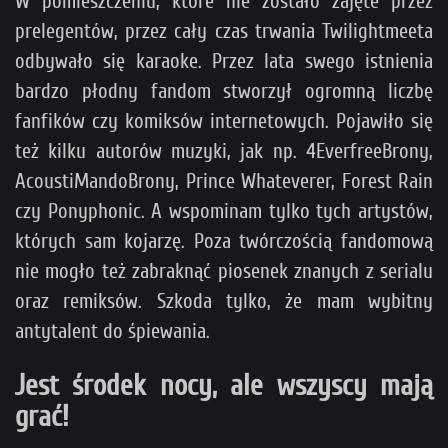
W pomieszczeniu, które nie zostało zajęte przez
prelegentów, przez cały czas trwania Twilightmeeta
odbywało się karaoke. Przez lata swego istnienia
bardzo płodny fandom stworzył ogromną liczbę
fanfików czy komiksów internetowych. Pojawiło się
też kilku autorów muzyki, jak np. 4EverfreeBrony,
AcoustiMandoBrony, Prince Whateverer, Forest Rain
czy Ponyphonic. A wspominam tylko tych artystów,
których sam kojarzę. Poza twórczością fandomową
nie mogło też zabraknąć piosenek znanych z serialu
oraz remiksów. Szkoda tylko, że mam wybitny
antytalent do śpiewania.
Jest środek nocy, ale wszyscy mają
grać!