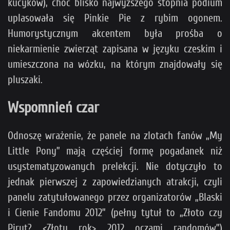
kucyków), choć blisko najwyższego stopnia podium
uplasowała się Pinkie Pie z rybim ogonem.
Humorystycznym akcentem była prośba o
niekarmienie zwierząt zapisana w języku czeskim i
umieszczona na wózku, na którym znajdowały się
pluszaki.
Wspomnień czar
Odnoszę wrażenie, że panele na zlotach fanów „My
Little Pony” mają częściej formę pogadanek niż
usystematyzowanych prelekcji. Nie dotyczyło to
jednak pierwszej z zapowiedzianych atrakcji, czyli
panelu zatytułowanego przez organizatorów „Blaski
i Cienie Fandomu 2012” (pełny tytuł to „Złoto czy
Piryt? <Złoty rok> 2012 oczami randomów”)