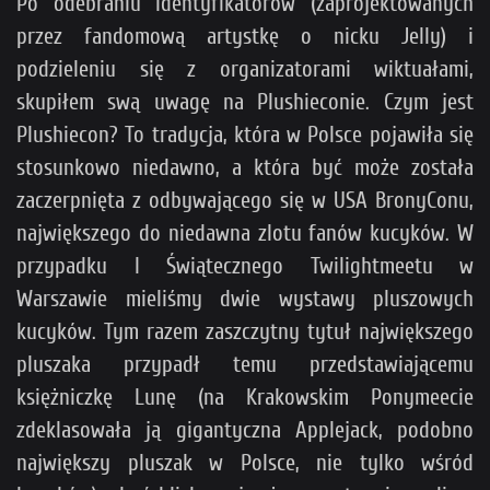
Po odebraniu identyfikatorów (zaprojektowanych
przez fandomową artystkę o nicku Jelly) i
podzieleniu się z organizatorami wiktuałami,
skupiłem swą uwagę na Plushieconie. Czym jest
Plushiecon? To tradycja, która w Polsce pojawiła się
stosunkowo niedawno, a która być może została
zaczerpnięta z odbywającego się w USA BronyConu,
największego do niedawna zlotu fanów kucyków. W
przypadku I Świątecznego Twilightmeetu w
Warszawie mieliśmy dwie wystawy pluszowych
kucyków. Tym razem zaszczytny tytuł największego
pluszaka przypadł temu przedstawiającemu
księżniczkę Lunę (na Krakowskim Ponymeecie
zdeklasowała ją gigantyczna Applejack, podobno
największy pluszak w Polsce, nie tylko wśród