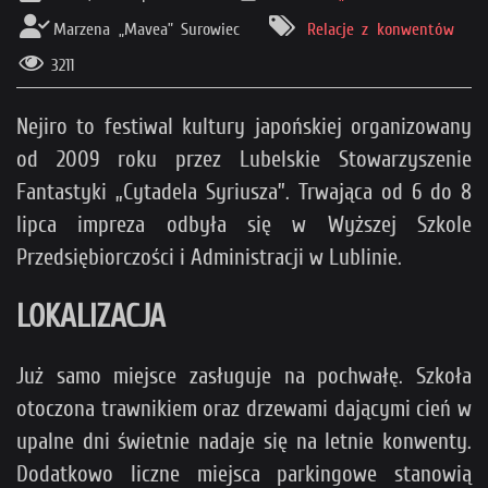
(i zgarnąć bonusy dla wspierających).
Marzena „Mavea” Surowiec
Relacje z konwentów
Cel to 150 zł miesięcznie (obecnie: 120 zł).
3211
Po jego osiągnięciu wyłączamy reklamy i ten pop-up.
Nejiro to festiwal kultury japońskiej organizowany
>>
Sprawdź też, na co dokładnie idą pieniądze
<<
od 2009 roku przez Lubelskie Stowarzyszenie
Fantastyki „Cytadela Syriusza”. Trwająca od 6 do 8
lipca impreza odbyła się w Wyższej Szkole
Przedsiębiorczości i Administracji w Lublinie.
LOKALIZACJA
Już samo miejsce zasługuje na pochwałę. Szkoła
otoczona trawnikiem oraz drzewami dającymi cień w
Loading...
upalne dni świetnie nadaje się na letnie konwenty.
×
Dodatkowo liczne miejsca parkingowe stanowią