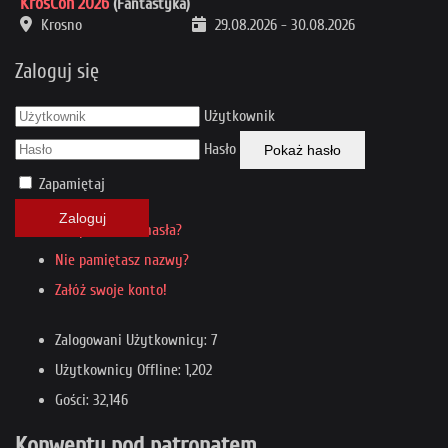
KrosCon 2026
(Fantastyka)
Krosno
29.08.2026
-
30.08.2026
Zaloguj się
Użytkownik
Hasło
Pokaż hasło
Zapamiętaj
Zaloguj
Nie pamiętasz hasła?
Nie pamiętasz nazwy?
Załóż swoje konto!
Zalogowani Użytkownicy: 7
Użytkownicy Offline: 1,202
Gości: 32,146
Konwenty pod patronatem