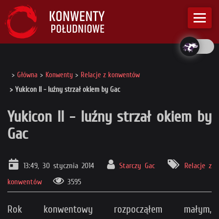
Główna
Konwenty
Relacje z konwentów
Yukicon II - luźny strzał okiem by Gac
Yukicon II - luźny strzał okiem by
Gac
13:49, 30 stycznia 2014
Starczy Gac
Relacje z
konwentów
3595
Rok konwentowy rozpocząłem małym,