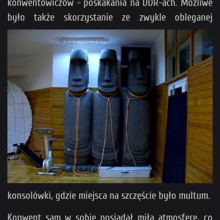
konwentowiczów - poskakania na DDR-ach. Możliwe
było także skorzystanie ze zwykle
obleganej
konsolówki, gdzie miejsca na szczęście było multum.
Konwent sam w sobie posiadał miłą atmosferę, co