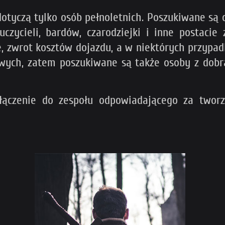
dotyczą tylko osób pełnoletnich. Poszukiwane są 
czycieli, bardów, czarodziejki i inne postacie
e, zwrot kosztów dojazdu, a w niektórych przypa
owych, zatem poszukiwane są także osoby z dobr
łączenie do zespołu odpowiadającego za tworz