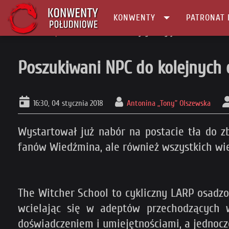
KONWENTY
PATRONAT 
Główna
larp
Poszukiwani NPC do kolejnych edycji The Witcher Schoo
Poszukiwani NPC do kolejnych e
16:30, 04 stycznia 2018
Antonina „Tony” Olszewska
Wystartował już nabór na postacie tła do zb
fanów Wiedźmina, ale również wszystkich wie
The Witcher School to cykliczny LARP osadz
wcielając się w adeptów przechodzących w
doświadczeniem i umiejętnościami, a jednocz