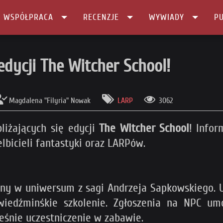
I WSPÓŁPRACA
RECENZJE
WYWIADY
PU
l!
dycji The Witcher School!
Magdalena "Filyria" Nowak
LARP
3062
liżających się edycji
The Witcher School
! Infor
lbicieli fantastyki oraz LARPów.
ony w uniwersum z sagi Andrzeja Sapkowskiego. U
iedźminśkie szkolenie. Zgłoszenia na NPC um
eśnie uczestniczenie w zabawie.