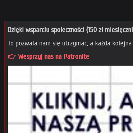
Dzięki wsparciu społeczności (150 zł miesięczn
To pozwala nam się utrzymać, a każda kolejna
👉 Wesprzyj nas na Patronite