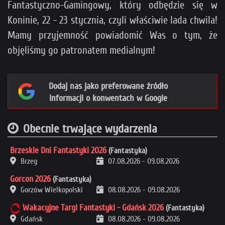
Cel to 150 zł miesięcznie (obecnie: 120 zł).
Fantastyczno-Gamingowy, który odbędzie się w
Po jego osiągnięciu wyłączamy reklamy i ten pop-up.
Koninie, 22 - 23 stycznia, czyli właściwie lada chwila!
Mamy przyjemność powiadomić Was o tym, że
>>
Sprawdź też, na co dokładnie idą pieniądze
<<
objęliśmy go patronatem medialnym!
Dodaj nas jako preferowane źródło
informacji o konwentach w Google
Obecnie trwające wydarzenia
Brzeskie Dni Fantastyki 2026
(Fantastyka)
Brzeg
07.08.2026
-
09.08.2026
Loading...
Gorcon 2026
(Fantastyka)
Gorzów Wielkopolski
08.08.2026
-
09.08.2026
×
Wakacyjne Targi Fantastyki - Gdańsk 2026
(Fantastyka)
Gdańsk
08.08.2026
-
09.08.2026