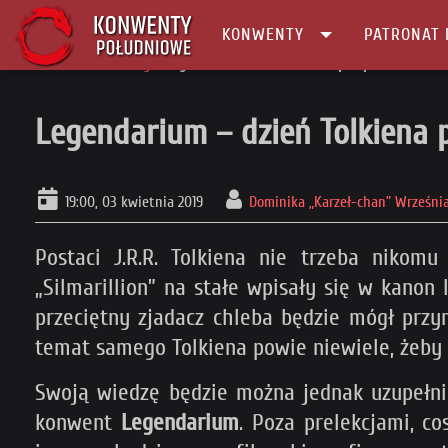
KONWENTY
PATRONAT 
Główna
Patronaty
Legendarium – dzień Tolkiena pod patronatem!
Legendarium – dzień Tolkiena 
19:00, 03 kwietnia 2019
Dominika „Karzeł-chan” Wrześni
Postaci J.R.R. Tolkiena nie trzeba nikomu
„Silmarillion” na stałe wpisały się w kanon
przeciętny zjadacz chleba będzie mógł przy
temat samego Tolkiena powie niewiele, żeby 
Swoją wiedzę będzie można jednak uzupełni
konwent
Legendarium
. Poza prelekcjami, c