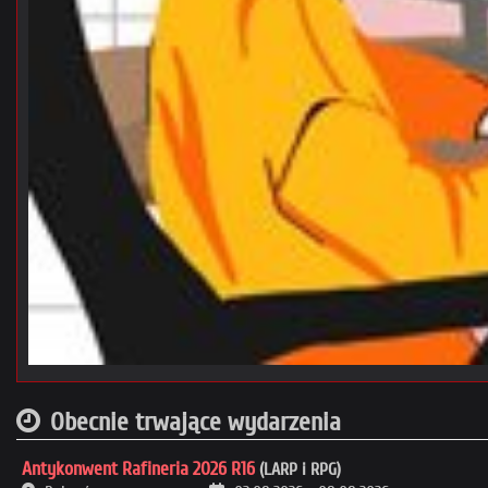
Obecnie trwające wydarzenia
Antykonwent Rafineria 2026 R16
(LARP i RPG)