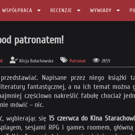
I WSPÓŁPRACA
RECENZJE
WYWIADY
PU
pod patronatem!
ak
Alicja Bałachowska
Patronat
2859
 przedstawiać. Napisane przez niego książki ta
 literatury fantastycznej, a na ich temat można
najmniej częściowo nakreślić fabułę chociaż jed
nie mówić – nic.
ć, wybierając się
15 czerwca do Kina Starachow
osplayem, sesjami RPG i games roomem, główną 