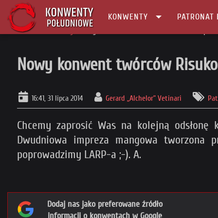
KONWENTY
PATRONAT 
Główna
Patronaty
Nowy konwent twórców Risukonu i Snowdropa
Nowy konwent twórców Risuko
16:41, 31 lipca 2014
Gerard „Alchelor” Vetinari
Pat
Chcemy zaprosić Was na kolejną odsłonę 
Dwudniowa impreza mangowa tworzona pr
poprowadzimy LARP-a ;-). A.
Dodaj nas jako preferowane źródło
informacji o konwentach w Google