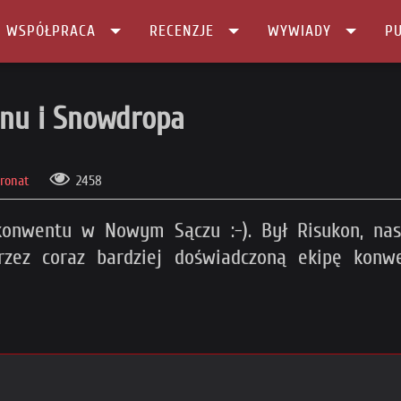
I WSPÓŁPRACA
RECENZJE
WYWIADY
PU
nu i Snowdropa
ronat
2458
konwentu w Nowym Sączu :-). Był Risukon, nas
zez coraz bardziej doświadczoną ekipę konw