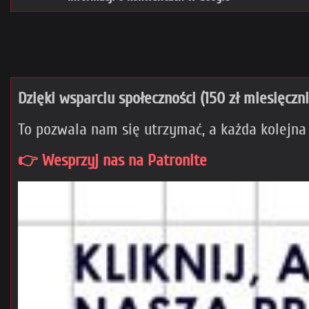
Dzięki wsparciu społeczności (150 zł miesięczn
To pozwala nam się utrzymać, a każda kolejna
👉 Wesprzyj nas na Patronite