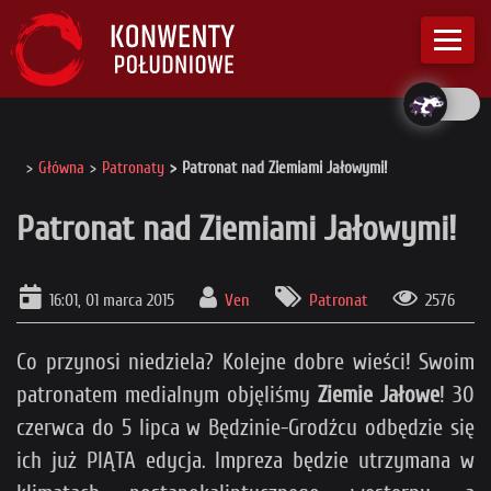
Główna
Patronaty
Patronat nad Ziemiami Jałowymi!
Patronat nad Ziemiami Jałowymi!
16:01, 01 marca 2015
Ven
Patronat
2576
Co przynosi niedziela? Kolejne dobre wieści! Swoim
patronatem medialnym objęliśmy
Ziemie Jałowe
! 30
czerwca do 5 lipca w Będzinie-Grodźcu odbędzie się
ich już PIĄTA edycja. Impreza będzie utrzymana w