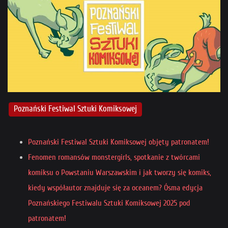
Poznański Festiwal Sztuki Komiksowej
Poznański Festiwal Sztuki Komiksowej objęty patronatem!
Fenomen romansów monstergirls, spotkanie z twórcami
komiksu o Powstaniu Warszawskim i jak tworzy się komiks,
kiedy współautor znajduje się za oceanem? Ósma edycja
Poznańskiego Festiwalu Sztuki Komiksowej 2025 pod
patronatem!