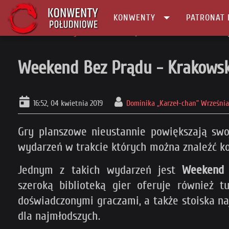
KONWENTY
PATRONAT 
Główna
Patronaty
Weekend Bez Prądu - Krakowski Festiwal Gier ob
Weekend Bez Prądu - Krakowski
16:52, 04 kwietnia 2019
Dominika „Karzeł-chan” Wrześni
Gry planszowe nieustannie powiększają swo
wydarzeń w trakcie których można znaleźć ko
Jednym z takich wydarzeń jest
Weekend 
szeroką biblioteką gier oferuje również t
doświadczonymi graczami, a także stoiska na
dla najmłodszych.