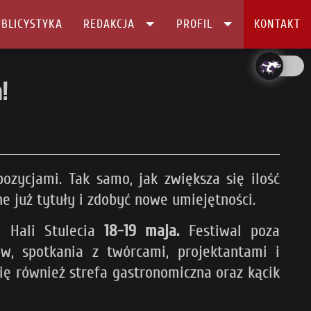
BLICYSTYKA
REDAKCJA
PROFIL
KONTAKT
!
zycjami. Tak samo, jak zwiększa się ilość
 już tytuły i zdobyć nowe umiejętności.
j Hali Stulecia
18-19 maja.
Festiwal poza
ów, spotkania z twórcami, projektantami i
ię również strefa gastronomiczna oraz kącik