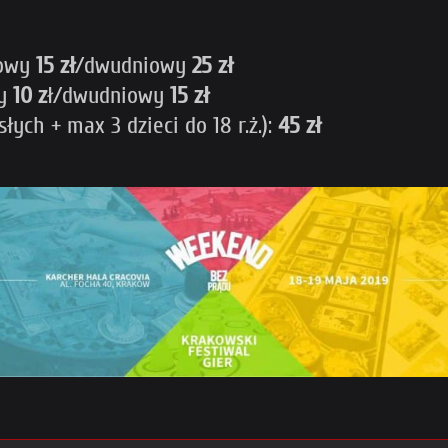
iowy
15 zł
/dwudniowy
25 zł
wy
10 z
ł/dwudniowy
15 zł
ych + max 3 dzieci do 18 r.ż.):
45 zł