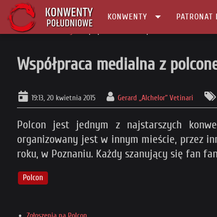
KONWENTY
PATRONAT 
Główna
Patronaty
Współpraca medialna z polconem XXX w Poznani
Współpraca medialna z polcon
19:13, 20 kwietnia 2015
Gerard „Alchelor” Vetinari
Polcon jest jednym z najstarszych konwe
organizowany jest w innym mieście, przez in
roku, w Poznaniu. Każdy szanujący się fan fa
Polcon
Zgłoszenia na Polcon