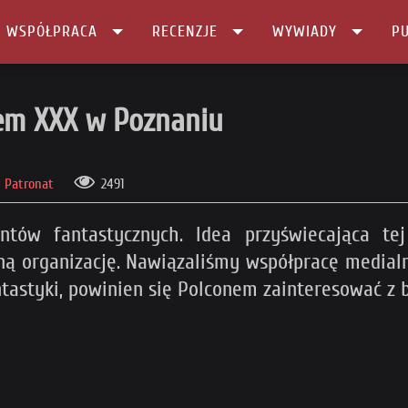
I WSPÓŁPRACA
RECENZJE
WYWIADY
PU
u
em XXX w Poznaniu
Patronat
2491
ntów fantastycznych. Idea przyświecająca tej
ną organizację. Nawiązaliśmy współpracę medialn
ntastyki, powinien się Polconem zainteresować z b