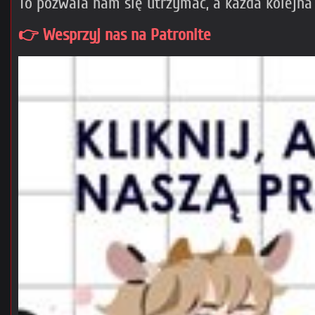
To pozwala nam się utrzymać, a każda kolejna
👉 Wesprzyj nas na Patronite