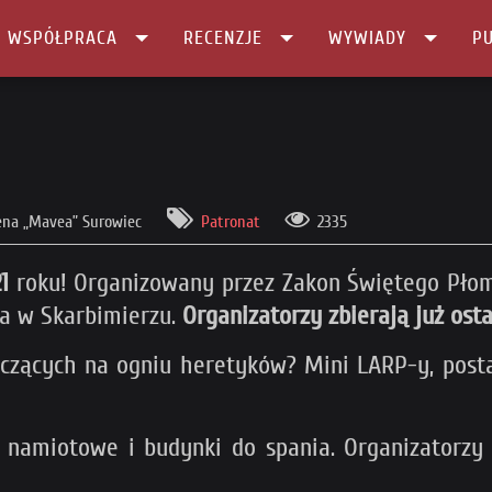
I WSPÓŁPRACA
RECENZJE
WYWIADY
PU
na „Mavea” Surowiec
Patronat
2335
1
roku! Organizowany przez Zakon Świętego Płom
ka w Skarbimierzu.
Organizatorzy zbierają już osta
czących na ogniu heretyków? Mini LARP-y, posta
e namiotowe i budynki do spania. Organizatorzy 