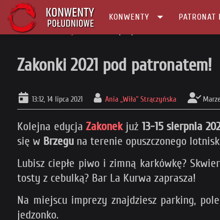
KONWENTY
PATRONAT 
Główna
Patronaty
Zakonki 2021 pod patronatem!
Zakonki 2021 pod patronatem!
13:12, 14 lipca 2021
Ania „Wiła” Strączyńska
Marze
Kolejna edycja
Zakonek
już
13-15 sierpnia 202
się w
Brzegu
na terenie opuszczonego lotnis
Lubisz ciepłe piwo i zimną karkówkę? Skwier
tosty z cebulką? Bar La Kurwa zaprasza!
Na miejscu imprezy znajdziesz parking, pol
jedzonko.