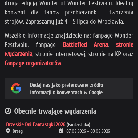
Cel to 150 zł miesięcznie (obecnie: 120 zł).
drugą edycją Wonderful Wonder Festiwalu. Idealny
Po jego osiągnięciu wyłączamy reklamy i ten pop-up.
konwent dla fanów przebieranek i tworzenia
strojów. Zapraszamy już 4 - 5 lipca do Wrocławia.
>>
Sprawdź też, na co dokładnie idą pieniądze
<<
Wszelkie informacje znajdziecie na: fanpage Wonder
Festiwalu, fanpage
Battlefied Arena
,
stronie
wydarzenia
, stronie internetowej, stronie na KP oraz
fanpage organizatorów
.
Dodaj nas jako preferowane źródło
informacji o konwentach w Google
Loading...
Obecnie trwające wydarzenia
×
Brzeskie Dni Fantastyki 2026
(Fantastyka)
Brzeg
07.08.2026
-
09.08.2026