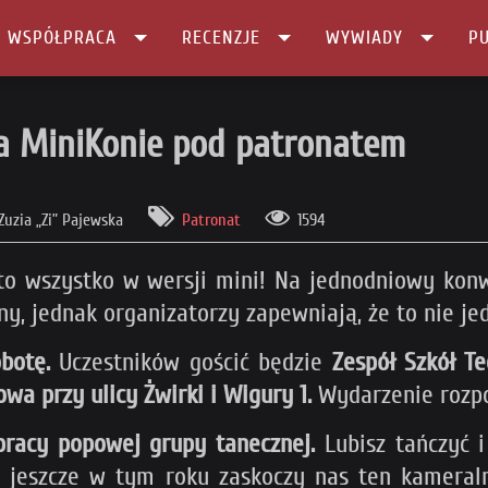
I WSPÓŁPRACA
RECENZJE
WYWIADY
PU
patronatem
na MiniKonie pod patronatem
Zuzia „Zi” Pajewska
Patronat
1594
– to wszystko w wersji mini! Na jednodniowy ko
 jednak organizatorzy zapewniają, że to nie jedy
botę.
Uczestników gościć będzie
Zespół Szkół T
wa przy ulicy Żwirki i Wigury 1.
Wydarzenie rozpoc
pracy popowej grupy tanecznej.
Lubisz tańczyć 
 jeszcze w tym roku zaskoczy nas ten kameral