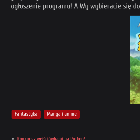
ogłoszenie programu! A Wy wybieracie się do
Fantastyka
Manga i anime
Konkurs z wejściówkami na Pyrkon!