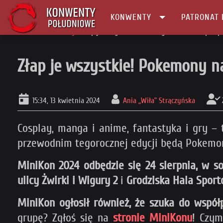
KONWENTY
PATRONAT 
Główna
Patronaty
Złap je wszystkie! Pokemony na MiniKonie pod 
Złap je wszystkie! Pokemony 
15:34, 13 kwietnia 2024
Ania „Wiła” Strączyńska
Cosplay, manga i anime, fantastyka i gry 
przewodnim tegorocznej edycji będą Pokemony,
MiniKon 2024 odbędzie się 24 sierpnia, w so
ulicy Żwirki i Wigury 2
i
Grodziska Hala Sporto
MiniKon ogłosił również, że szuka do współ
grupę? Zgłoś się na
stronie MiniKonu
! Czym