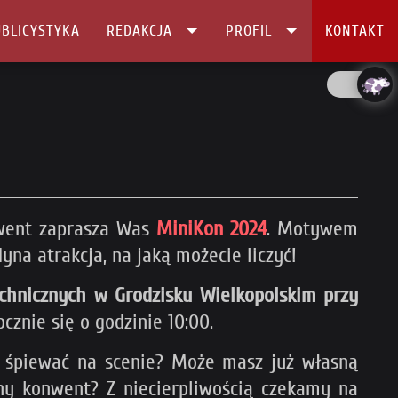
BLICYSTYKA
REDAKCJA
PROFIL
KONTAKT
nwent zaprasza Was
MiniKon 2024
. Motywem
na atrakcja, na jaką możecie liczyć!
echnicznych w Grodzisku Wielkopolskim przy
znie się o godzinie 10:00.
i śpiewać na scenie? Może masz już własną
ny konwent? Z
niecierpliwością c
zekamy na