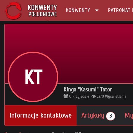
KONWENTY
PATRONAT 
Główna
Profil
Kinga "Kasumi" Tator
KT
Kinga "Kasumi" Tator
0
Przyjaciele
3270
Wyświetlenia
Informacje kontaktowe
Artykuły
My
3