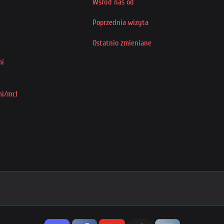
Wśród nas od
Poprzednia wizyta
Ostatnio zmieniane
mi
mi/mcl