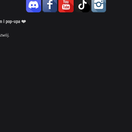
am i pop-upa ❤️
ozwój.