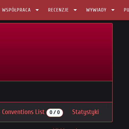
I WSPÓŁPRACA
RECENZJE
WYWIADY
PU
 Conventions List
Statystyki
0 / 0