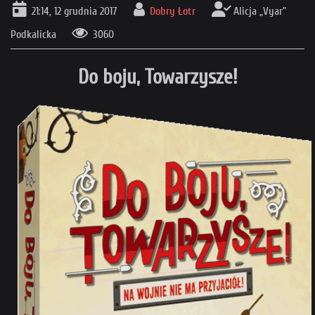
21:14, 12 grudnia 2017
Dobry Łotr
Alicja „Vyar”
Podkalicka
3060
Do boju, Towarzysze!