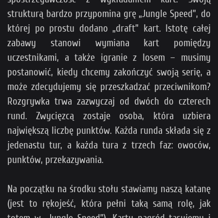
strukturą bardzo przypomina grę „Jungle Speed”, do
której po prostu dodano „draft” kart. Istotę całej
zabawy stanowi wymiana kart pomiędzy
uczestnikami, a także igranie z losem – musimy
postanowić, kiedy chcemy zakończyć swoją serię, a
może zdecydujemy się przeszkadzać przeciwnikom?
Rozgrywka trwa zazwyczaj od dwóch do czterech
rund. Zwycięzcą zostaje osoba, która uzbiera
największą liczbę punktów. Każda runda składa się z
jedenastu tur, a każda tura z trzech faz: owoców,
punktów, przekazywania.
Na początku na środku stołu stawiamy naszą katanę
(jest to rękojeść, która pełni taką samą rolę, jak
totem w „Jungle Speed”). Karty nagród tasujemy i