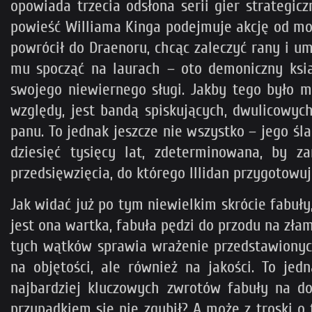
opowiada trzecia odsłona serii gier strategicz
powieść Williama Kinga podejmuje akcję od mom
powrócił do Draenoru, chcąc zaleczyć rany i u
mu spocząć na laurach – oto demoniczny książ
swojego niewiernego sługi. Jakby tego było 
względy, jest bandą spiskujących, dwulicowy
panu. To jednak jeszcze nie wszystko – jego śl
dziesięć tysięcy lat, zdeterminowana, by 
przedsięwzięcia, do którego Illidan przygotowu
Jak widać już po tym niewielkim skrócie fabuły,
jest ona wartka, fabuła pędzi do przodu na zła
tych wątków sprawia wrażenie przedstawionych 
na objętości, ale również na jakości. To jed
najbardziej kluczowych zwrotów fabuły na do
przypadkiem się nie zgubił? A może z troski o