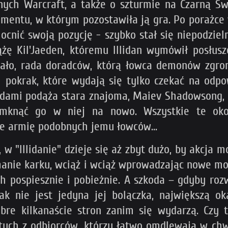
nych Warcraft, a także o szturmie na Czarną Świ
entu, w którym pozostawiła ją gra. Po porażce 
mocnić swoją pozycję - szybko stał się niepodzi
ę Kil'Jaeden, któremu Illidan wymówił posłusz
mało, rada doradców, którą łowca demonów zgrom
ch pokrak, które wydają się tylko czekać na od
adami podąża stara znajoma, Maiev Shadowsong, st
zamknąć go w niej na nowo. Wszystkie te oko
je armię podobnych jemu łowców...
 w "Illidanie" dzieje się aż zbyt dużo, by akcja 
manie karku, wciąż i wciąż wprowadzając nowe mo
pospiesznie i pobieżnie. A szkoda – gdyby rozw
nak nie jest jedyna jej bolączka, największą 
bre kilkanaście stron zanim się wydarzą. Czy 
 tych z odbiorców, którzy łatwo omdlewają w chwi