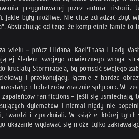
awania przygotowanej przez autora historii.
 jakie były możliwe. Nie chcę zdradzać zbyt wie
a". Abstrahując od tego, że kompletnie łamie to i
 wielu – prócz Illidana, Kael'Thasa i Lady Va
jącej śladem swojego odwiecznego wroga straż
do krucjaty Stormrage'a, by pomścić swojego za
ciekawy i przekonujący, łącznie z bardzo ob
pozostałych bohaterów znacznie spłycono. W rzec
ch zapaleńców
fan fictions
– jeśli się uśmiechają, t
resujących dylematów i niemal nigdy nie pope
twardzi i zgorzkniali. W książce, której tytuł 
 jego ukazanie wydawać się może tylko zakrawaj