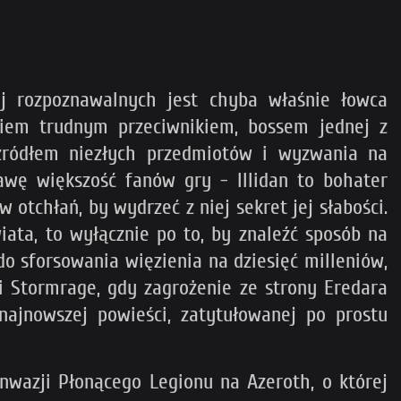
ej rozpoznawalnych jest chyba właśnie łowca
ciem trudnym przeciwnikiem, bossem jednej z
ródłem niezłych przedmiotów i wyzwania na
rawę większość fanów gry - Illidan to bohater
otchłań, by wydrzeć z niej sekret jej słabości.
iata, to wyłącznie po to, by znaleźć sposób na
do sforsowania więzienia na dziesięć milleniów,
i Stormrage, gdy zagrożenie ze strony Eredara
ajnowszej powieści, zatytułowanej po prostu
nwazji Płonącego Legionu na Azeroth, o której