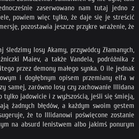
 Jednocześnie zaserwowano nam tutaj jedno z
le, powiem więc tylko, że daje się je streścić
mersję, pozostawia jeszcze przykre wrażenie, że
shj śledzimy losy Akamy, przywódcy Złamanych,
niczki Maiev, a także Vandela, podróżnika z
bitego przez demony małego synka. O ile jednak
razowym i dogłębnym opisem przemiany elfa w
zy samej, zarówno losy czy zachowanie Illidana
o tylko jadowicie i z wyższością, jeśli się śmieją,
łniają żadnych błędów, a każdym swoim gestem
sugeruje, że to Illidanowi poświęcone zostanie
ącym na absurd lenistwem albo jakimś ponurym