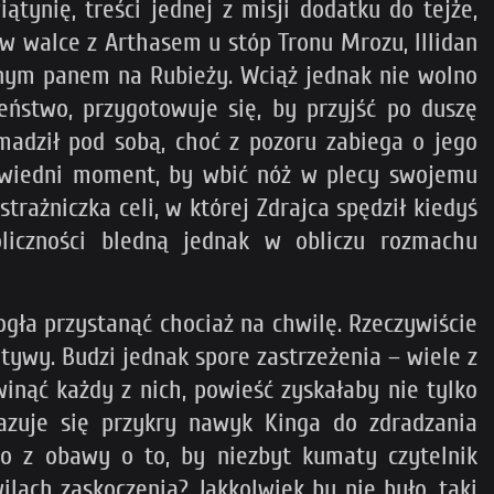
ątynię, treści jednej z misji dodatku do tejże,
w walce z Arthasem u stóp Tronu Mrozu, Illidan
elnym panem na Rubieży. Wciąż jednak nie wolno
eństwo, przygotowuje się, by przyjść po duszę
adził pod sobą, choć z pozoru zabiega o jego
powiedni moment, by wbić nóż w plecy swojemu
rażniczka celi, w której Zdrajca spędził kiedyś
liczności bledną jednak w obliczu rozmachu
mogła przystanąć chociaż na chwilę. Rzeczywiście
tywy. Budzi jednak spore zastrzeżenia – wiele z
inąć każdy z nich, powieść zyskałaby nie tylko
okazuje się przykry nawyk Kinga do zdradzania
to z obawy o to, by niezbyt kumaty czytelnik
lach zaskoczenia? Jakkolwiek by nie było, taki