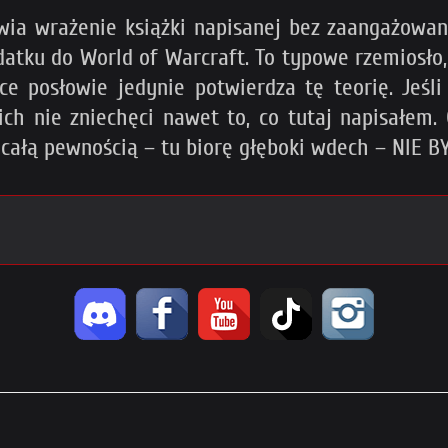
wia wrażenie książki napisanej bez zaangażowan
datku do World of Warcraft. To typowe rzemiosło,
ce posłowie jedynie potwierdza tę teorię. Jeśl
ch nie zniechęci nawet to, co tutaj napisałem.
 z całą pewnością – tu biorę głęboki wdech – NI