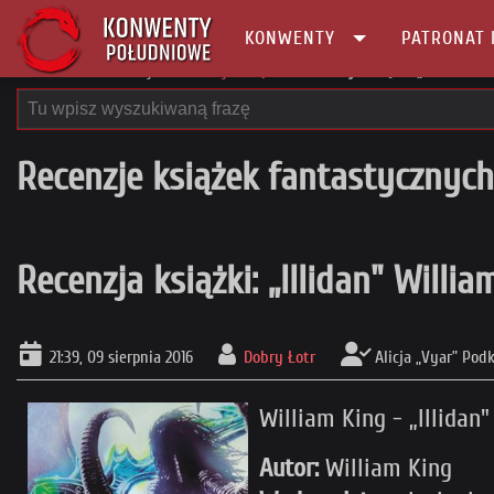
KONWENTY
PATRONAT 
Główna
Recenzje
Recenzje książek
Recenzja książki: „Illidan" Wil
Recenzje książek fantastycznych
Recenzja książki: „Illidan" Willi
21:39, 09 sierpnia 2016
Dobry Łotr
Alicja „Vyar” Podk
William King - „Illidan"
Autor:
William King