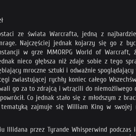
zł
staci ze świata Warcrafta, jedną z najbardzi
rage. Najczęściej jednak kojarzy się go z by
stancji w grze MMORPG World of Warcraft, ź
jednak nieco głębsza niż zdaje sobie z tego sp
biający mroczne sztuki i odważnie spoglądający w 
tęgi zwiastującej rychły koniec całego Wszechśw
ali go za to zdrajcą i wtrącili do niemożliwego 
powrócił. Co jednak stało się z młodszym z brac
 tematyką zajmuje się William King w swojej n
u Illidana przez Tyrande Whisperwind podczas i