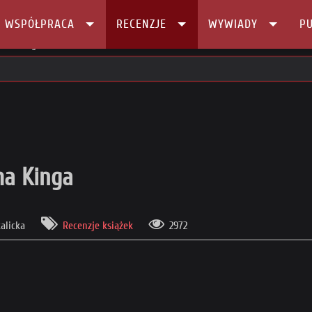
I WSPÓŁPRACA
RECENZJE
WYWIADY
PU
liama Kinga
ama Kinga
alicka
Recenzje książek
2972