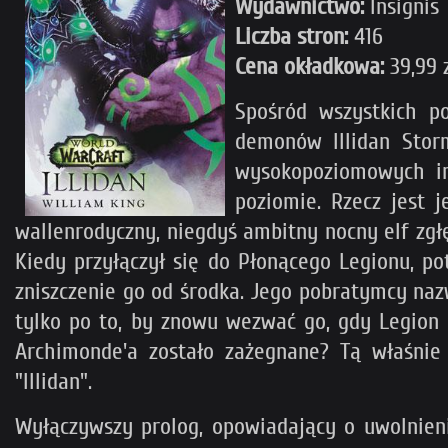
Wydawnictwo:
Insignis
Liczba
stron:
416
Cena okładkowa:
39,99 
Spośród wszystkich po
demonów Illidan Storm
wysokopoziomowych in
poziomie. Rzecz jest 
wallenrodyczny, niegdyś ambitny nocny elf zgłę
Kiedy przyłączył się do Płonącego Legionu, po
zniszczenie go od środka. Jego pobratymcy nazw
tylko po to, by znowu wezwać go, gdy Legion 
Archimonde'a zostało zażegnane? Tą właśnie
"Illidan".
Wyłączywszy prolog, opowiadający o uwolnieni