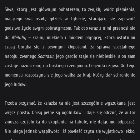
Śiwa, który jest głównym bohaterem, to zwykły wódz plemienia,
mającego swą osadę gdzieś w Tybecie, starający się zapewnić
godziwe życie swym pobratymcom. Tak oto wraz z nimi przenosi się
do
Meluhy
– krainy mlekiem i miodem płynącej, która ostatnimi
czasy boryka się z pewnymi kłopotami. Za sprawą specjalnego
napoju, zwanego
Somrasu
, jego gardło staje się niebieskie, a on sam
zostaje naznaczony na boskiego czempiona. Legenda ożywa. Od tego
momentu rozpoczyna się jego walka za kraj, który dał schronienie
jego ludowi.
Trzeba przyznać, że książka ta nie jest szczególnie wyszukana, jest
wręcz prosta. Opisy pełne są ogólników i daje się odczuć, że autor
zmusza czytelnika do skupienia na fabule, nie dając mu odpocząć.
Nie ulega jednak wątpliwości, iż powieść czyta się wyjątkowo lekko,