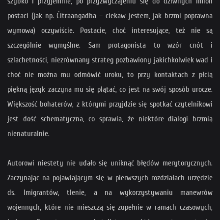
szybko i przyjemnie, po przyzwyczajeniu się do dziwnych imion
postaci (jak np. Ćitraangadha – ciekaw jestem, jak brzmi poprawna
wymowa) oczywiście. Postacie, choć interesujące, też nie są
szczególnie wymyślne. Sam protagonista to wzór cnót i
szlachetności, niezrównany strateg pozbawiony jakichkolwiek wad i
choć nie można mu odmówić uroku, to przy kontaktach z płcią
piękną język zaczyna mu się plątać, co jest na swój sposób urocze.
Większość bohaterów, z którymi przyjdzie się spotkać czytelnikowi
jest dość schematyczna, co sprawia, że niektóre dialogi brzmią
nienaturalnie.
Autorowi niestety nie udało się uniknąć błędów merytorycznych.
Zaczynając na pojawiającym się w pierwszych rozdziałach urzędzie
ds. Imigrantów, tlenie, a na wykorzystywaniu manewrów
wojennych, które nie mieszczą się zupełnie w ramach czasowych,