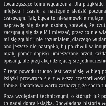
towarzyszące temu wydarzenia. Dla przykładu, 
miejscu i czasie, a następnie śledzić poczy
czasowym. Tak, bywa to niesamowicie mylące, a
naprawdę się dzieje osobno, sprawia, że czy
zaczynają się dzielić i mieszać, przez co nie wi
mi się zgubić i nie rozumiałem, dlaczego wyda
ono jeszcze nie nastąpiło, by po chwili w inny
miały pomóc dopiski umieszczone przed każdą c
opisany, ale przy akcji dziejącej się jednocześ
Z tego powodu trudno jest wczuć się w bieg pow
książki przewraca się z większą częstotliwoś
fabułę. Dodatkowo warto zaznaczyć, że sporo tu 
Poza względami technicznymi, o których już p
to nadal dobra książka. Opowiadana historia 