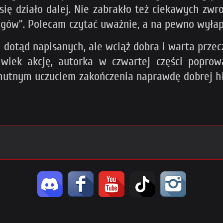
się działo dalej. Nie zabrakło też ciekawych zwr
ggów”. Polecam czytać uważnie, a na pewno wyłap
h dotąd napisanych, ale wciąż dobra i warta prze
lwiek akcję, autorka w czwartej części poprow
smutnym uczuciem zakończenia naprawdę dobrej his