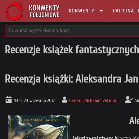
KONWENTY
PATRONAT 
Główna
Recenzje
Recenzje książek
Recenzja książki: Aleksandra J
Recenzje książek fantastycznych
Recenzja książki: Aleksandra Jan
9:05, 24 września 2017
Gerard „Alchelor” Vetinari
Al
Al
Wydawnictwo:
Nasza Ks