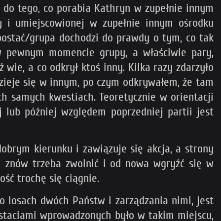
ć do tego, co porabia Kathryn w zupełnie innym
ry i umiejscowionej w zupełnie innym ośrodku
 postać/grupa dochodzi do prawdy o tym, co tak
e w pewnym momencie grupy, a właściwie pary,
ż wie, a co odkrył ktoś inny. Kilka razy zdarzyło
dzieje się w innym, po czym odkrywałem, że tam
ych samych kwestiach. Teoretycznie w orientacji
j lub później względem poprzedniej partii jest
dobrym kierunku i zawiązuje się akcja, a strony
 i znów trzeba zwolnić i od nowa wgryźć się w
ść trochę się ciągnie.
 losach dwóch Państw i zarządzania nimi, jest
ostaciami wprowadzonych było w takim miejscu,