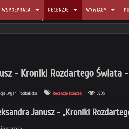
I WSPÓŁPRACA
RECENZJE
WYWIADY
PU
anusz - Kroniki Rozdartego Świata - Cień Gildii
usz - Kroniki Rozdartego Świata - 
icja „Vyar” Podkalicka
Recenzje książek
3795
eksandra Janusz - „Kroniki Rozdartego
ięgarnia