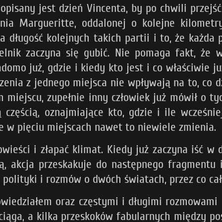
opisany jest dzień Vincenta, by po chwili przejś
nania Margueritte, oddalonej o kolejne kilomet
 długość kolejnych takich partii i to, że każda
telnik zaczyna się gubić. Nie pomaga fakt, ż
adomo już, gdzie i kiedy kto jest i co właściwie ju
rzenia z jednego miejsca nie wpływają na to, co 
m miejscu, zupełnie inny człowiek już mówił o t
zęścią, oznajmiające kto, gdzie i ile wcześnie
nie w pięciu miejscach nawet to niewiele zmienia.
ieści i złapać klimat. Kiedy już zaczyna iść w 
cią, akcja przeskakuje do następnego fragmentu
polityki i rozmów o dwóch światach, przez co cało
owiedziałem oraz częstymi i długimi rozmowami o
wciąga, a kilka przeskoków fabularnych między p