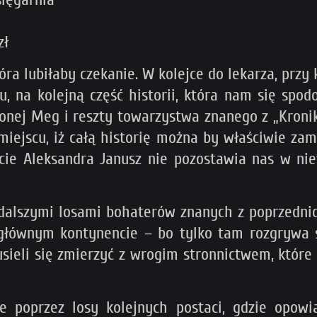
zł
ra lubiłaby czekanie. W kolejce do lekarza, przy 
, na kolejną część historii, która nam się spodo
lonej Meg i reszty towarzystwa znanego z „Kronik
miejscu, iż całą historię można by właściwie zam
cie Aleksandra Janusz nie pozostawia nas w nie
dalszymi losami bohaterów znanych z poprzednich
głównym kontynencie – bo tylko tam rozgrywa s
usieli się zmierzyć z wrogim stronnictwem, któr
e poprzez losy kolejnych postaci, gdzie opowi