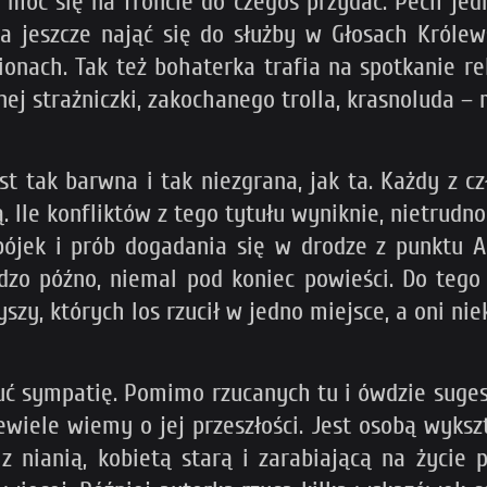
 móc się na froncie do czegoś przydać. Pech jedn
na jeszcze nająć się do służby w Głosach Królew
onach. Tak też bohaterka trafia na spotkanie re
ej strażniczki, zakochanego trolla, krasnoluda – 
t tak barwna i tak niezgrana, jak ta. Każdy z c
ą. Ile konfliktów z tego tytułu wyniknie, nietrud
bójek i prób dogadania się w drodze z punktu A 
rdzo późno, niemal pod koniec powieści. Do tego
zy, których los rzucił w jedno miejsce, a oni nie
zuć sympatię. Pomimo rzucanych tu i ówdzie suges
ewiele wiemy o jej przeszłości. Jest osobą wyksz
 nianią, kobietą starą i zarabiającą na życie 