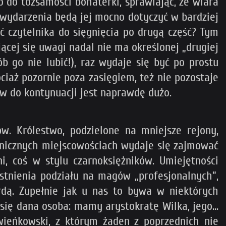
o do tożsamości bohaterki, sprawiając, że wiara
e wydarzenia będą jej mocno dotyczyć w bardziej
ć czytelnika do sięgnięcia po drugą część? Tym
ącej się uwagi nadal nie ma określonej „drugiej
b go nie lubić!), raz wydaje się być po prostu
ciaż pozornie poza zasięgiem, też nie pozostaje
ów do kontynuacji jest naprawdę dużo.
 Królestwo, podzielone na mniejsze rejony,
anicznych miejscowościach wydaje się zajmować
ni, coś w stylu czarnoksiężników. Umiejętności
istnienia podziału na magów „profesjonalnych”,
ardą. Zupełnie jak u nas to bywa w niektórych
ię dana osoba: mamy arystokratę Wilka, jego...
wieńkowski, z którym żaden z poprzednich nie