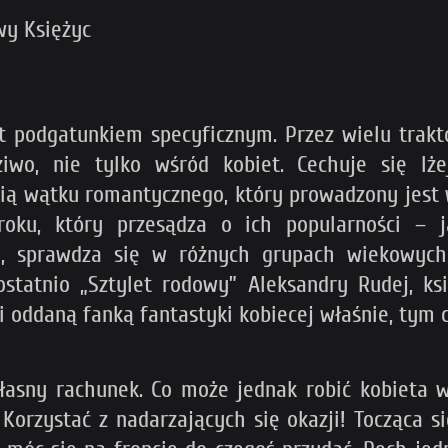
y Księżyc
st podgatunkiem specyficznym. Przez wielu trak
wo, nie tylko wśród kobiet. Cechuje się lż
ią wątku romantycznego, który prowadzony jest 
ku, który przesądza o ich popularności – j
a, sprawdza się w różnych grupach wiekowych,
ostatnio „Sztylet rodowy” Aleksandry Rudej, k
i oddaną fanką fantastyki kobiecej właśnie, tym c
łasny rachunek. Co może jednak robić kobieta 
orzystać z nadarzających się okazji! Tocząca si