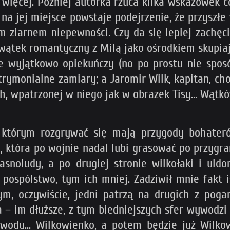
u więcej. Później autorka rzuca kilka wskazówek c
na jej miejsce powstaje podejrzenie, że przyszł
m ziarnem niepewności. Czy da się lepiej zachęci
 wątek romantyczny z Milą jako ośrodkiem skupiaj
le wyjątkowo opiekuńczy (no po prostu nie sposó
ymonialne zamiary; a Jaromir Wilk, kapitan, cho
, wpatrzonej w niego jak w obrazek Tisy... Wątk
tórym rozgrywać się mają przygody bohaterów.
, która po wojnie nadal lubi grasować po przygr
snoludy, a po drugiej stronie wilkołaki i uldo
 pospólstwo, tym ich mniej. Zadziwił mnie fakt 
ym, oczywiście, jedni patrzą na drugich z pog
im dłuższe, z tym biedniejszych sfer wywodzi s
awodu... Wilkowienko, a potem będzie już Wilko