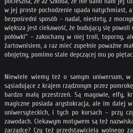
pocieszna, że aż szkoda, że nie dano nam jej t
w jej proste pochodzenie upada natychmiast, a 
bezpośredni sposób – nadal, niestety, z mocny
większa jest ciekawość, że budujący się powoli
połówki” – zakochany w niej troll, toporny, a
żartownisiem, a raz mieć zupełnie poważne matr
obojętny, pomimo stale depczącej mu po piętach
Niewiele wiemy też o samym uniwersum, w k
sąsiadujące z krajem rządzonym przez pomrokę
bardzo małą przestrzeń. Są magowie, elfy, kra
magiczne posiada arystokracja, ale im dalej w
uniwersyteckich, i tych po kursach – przy cz
zawodach. Ciekawym motywem są też nazwiska – 
zarządcę? Czy też przedstawiciela wolnego z