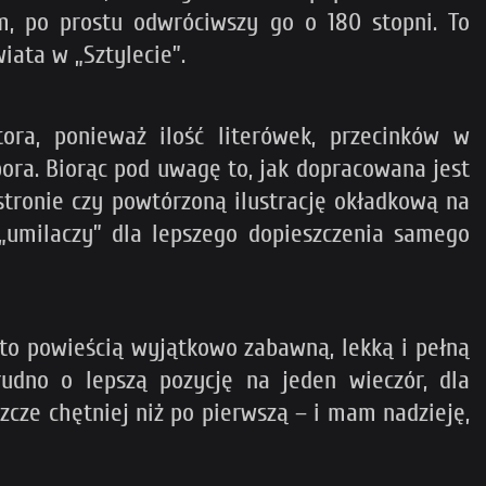
m, po prostu odwróciwszy go o 180 stopni. To
wiata w „Sztylecie”.
tora, ponieważ ilość literówek, przecinków w
pora. Biorąc pod uwagę to, jak dopracowana jest
stronie czy powtórzoną ilustrację okładkową na
 „umilaczy” dla lepszego dopieszczenia samego
a to powieścią wyjątkowo zabawną, lekką i pełną
udno o lepszą pozycję na jeden wieczór, dla
szcze chętniej niż po pierwszą – i mam nadzieję,