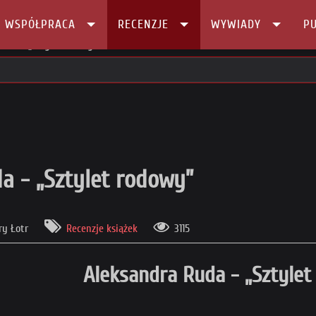
I WSPÓŁPRACA
RECENZJE
WYWIADY
PU
Ruda - „Sztylet rodowy”
da - „Sztylet rodowy”
ry Łotr
Recenzje książek
3115
Aleksandra Ruda - „Sztyle