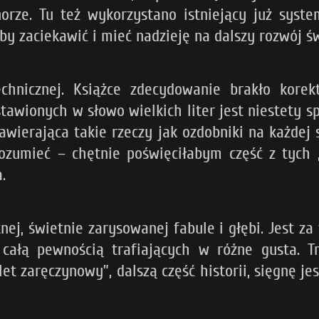
ze. Tu też wykorzystano istniejący już syste
 by zaciekawić i mieć nadzieję na dalszy rozwój ś
echnicznej. Książce zdecydowanie brakło korek
awionych w słowo wielkich liter jest niestety s
awierająca takie rzeczy jak ozdobniki na każdej 
zrozumieć – chętnie poświęciłabym część z tych
.
nej, świetnie zarysowanej fabule i głębi. Jest z
całą pewnością trafiających w różne gusta. Tr
et zaręczynowy”, dalszą część historii, sięgnę je