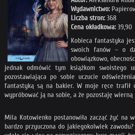
Wydawnictwo:
Papierow
Liczba stron:
368
Cena okładkowa:
39,90
Kobieca fantastyka je
swoich fanów – o dzi
obowiązkowo, obecnośc
jednak odmówić tym książkom swoistego uro
pozostawiająca po sobie uczucie odświeżeni
fantastyką są na bakier. W moje ręce trafił 
wypróbować ją na sobie, a że pozostaję wierną 
Mila Kotowienko postanowiła zacząć żyć na w
bardzo przyuczona do jakiegokolwiek zawodu? K