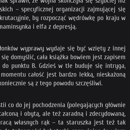
ak sprawił, że wojna skończyła się szybciej niż
skich – specyficznej organizacji zajmującej się
krutacyjnie, by rozpocząć wędrówkę po kraju w
maminsynka i elfa z depresją.
złonków wyprawy wydaje się być wzięty z innej
no się domyślić, cała książka bowiem jest zapisem
do punktu B. Gdzieś w tle buduje się intryga,
 momentu całość jest bardzo lekką, nieskażoną
koniecznie są z tego powodu szczęśliwi.
tii co do jej pochodzenia (polegających głównie
tałconą i obytą, ale też zaradną i zdecydowaną,
pracą własnych rąk – ta staruszka jest też tak