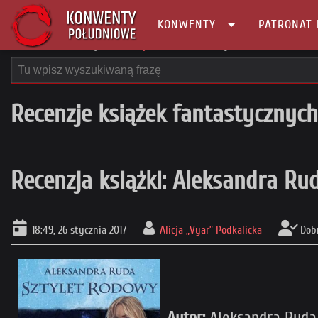
KONWENTY
PATRONAT 
Główna
Recenzje
Recenzje książek
Recenzja książki: Aleksandra 
Recenzje książek fantastycznych
Recenzja książki: Aleksandra Ru
18:49, 26 stycznia 2017
Alicja „Vyar” Podkalicka
Dob
Autor:
Aleksandra Ruda