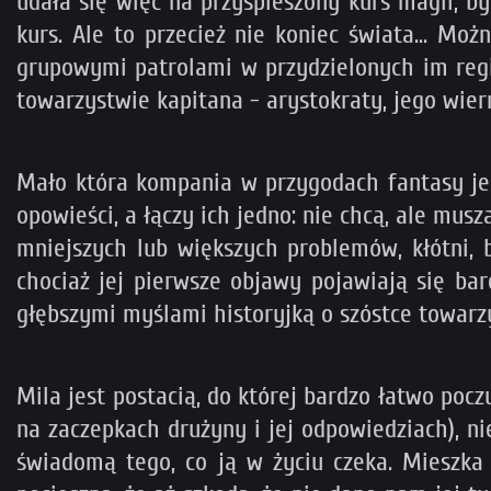
udała się więc na przyspieszony kurs magii, by
kurs. Ale to przecież nie koniec świata... Moż
grupowymi patrolami w przydzielonych im regi
towarzystwie kapitana - arystokraty, jego wiern
Mało która kompania w przygodach fantasy jes
opowieści, a łączy ich jedno: nie chcą, ale musz
mniejszych lub większych problemów, kłótni, 
chociaż jej pierwsze objawy pojawiają się ba
głębszymi myślami historyjką o szóstce towarzys
Mila jest postacią, do której bardzo łatwo poc
na zaczepkach drużyny i jej odpowiedziach), ni
świadomą tego, co ją w życiu czeka. Mieszka z