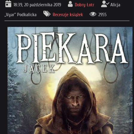
18:39, 20 października 2019
Dobry Łotr
Alicja
„Vyar” Podkalicka
Recenzje książek
2955