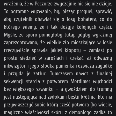
wrażenia, że w Peczorze zwyczajnie nic się nie dzieje.
To ogromne wyzwanie, by, pisząc prequel, sprawić,
aby czytelnik obawiał się o losy bohatera, co do
którego wiemy, że i tak dożyje kolejnych części.
Myślę, że sporo pomogłoby tutaj, gdyby wyraźniej
zaprezentowano, że wielkie zło mieszkające w lesie
rzeczywiście sprawia jakieś kłopoty – zamiast po
prostu siedzieć w zaroślach i czekać, aż odważny
inkwizytor i jego słodka panienka rozwiążą zagadkę
i przyjdą je zatłuc. Tymczasem nawet z finalnej
sekwencji starcia z potworem Mordimer wychodzi
bez większego szwanku – a gwoździem do trumny
jest następująca nad zwłokami bestii kłótnia, kto ma
przywłaszczyć sobie którą część potwora (bo wiecie,
magiczne właściwości skóry z demoniego zadka to