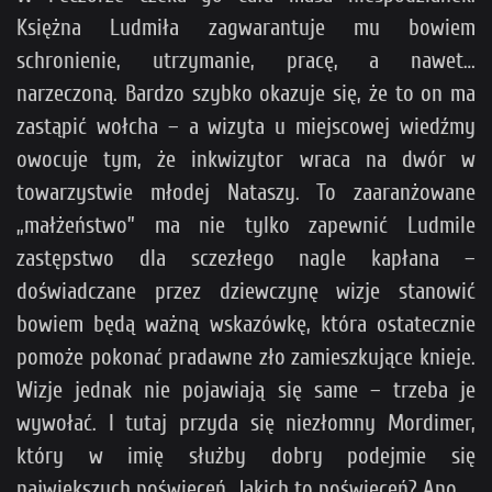
Księżna Ludmiła zagwarantuje mu bowiem
schronienie, utrzymanie, pracę, a nawet…
narzeczoną. Bardzo szybko okazuje się, że to on ma
zastąpić wołcha – a wizyta u miejscowej wiedźmy
owocuje tym, że inkwizytor wraca na dwór w
towarzystwie młodej Nataszy. To zaaranżowane
„małżeństwo” ma nie tylko zapewnić Ludmile
zastępstwo dla sczezłego nagle kapłana –
doświadczane przez dziewczynę wizje stanowić
bowiem będą ważną wskazówkę, która ostatecznie
pomoże pokonać pradawne zło zamieszkujące knieje.
Wizje jednak nie pojawiają się same – trzeba je
wywołać. I tutaj przyda się niezłomny Mordimer,
który w imię służby dobry podejmie się
największych poświęceń. Jakich to poświęceń? Ano…