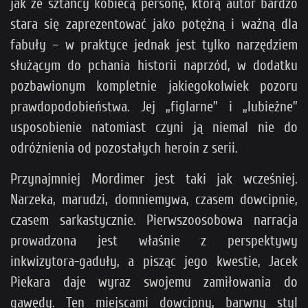
jak ze sztancy kobiecą personę, którą autor bardzo
stara się zaprezentować jako potężną i ważną dla
fabuły – w praktyce jednak jest tylko narzędziem
służącym do pchania historii naprzód, w dodatku
pozbawionym kompletnie jakiegokolwiek pozoru
prawdopodobieństwa. Jej „figlarne” i „lubieżne”
usposobienie natomiast czyni ją niemal nie do
odróżnienia od pozostałych heroin z serii.
Przynajmniej Mordimer jest taki jak wcześniej.
Narzeka, marudzi, domniemywa, czasem dowcipnie,
czasem sarkastycznie. Pierwszoosobowa narracja
prowadzona jest właśnie z perspektywy
inkwizytora-gaduły, a pisząc jego kwestie, Jacek
Piekara daje wyraz swojemu zamiłowania do
gawędy. Ten miejscami dowcipny, barwny styl