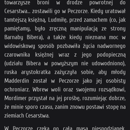
towarzysze broni w drodze powrotnej do
Cesarstwa… zostawili go w Peczorze. Kiedy uratował
tamtejszą księżną, Ludmiłę, przed zamachem (co, jak
pamiętamy, było zręczną manipulacją ze strony
Barnaby Bibera), a także kiedy nieznana moc w
widowiskowy sposób pozbawiła życia nadwornego
czarownika księżnej wraz z jego podopieczną
(udziału Bibera w powyższym nie udowodniono),
ruska arystokratka zażyczyła sobie, aby młody
Madderdin został w Peczorze jako jej osobisty
ochroniarz. Wbrew woli oraz swojemu rozsądkowi,
Mordimer przystał na jej prośbę, rozumiejąc dobrze,
że minie sporo czasu, zanim znowu postawi stopę na
ziemiach Cesarstwa.
W Peczorze czeka go cała masa niespodzianek.