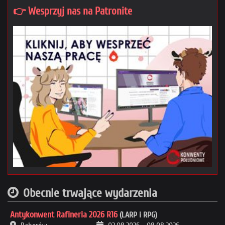
👉 Wesprzyj nas na Patronite
Obecnie trwające wydarzenia
Antykonwent Rafineria 2026 R16
(LARP i RPG)