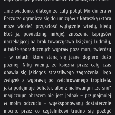
…nie wiadomo, dlatego że cały pobyt Mordimera w
Peczorze ogranicza się do umizgów z Nataszką (która
może widzieć przyszłość wyłącznie wtedy, kiedy
ktoś ją, powiedzmy, miłuje), znoszenia kaprysów
narzekającej na brak towarzystwa księżnej Ludmiły,
a także sporadycznych wypraw poza mury twierdzy
– w celach, które staną się jasne dopiero dużo
później. Niby wiemy, że księżna przez cały czas
obawia się jakiegoś straszliwego zagrożenia. Jego
związek z wyprawą po zwichrowanego tropiciela,
jaką podejmuje bohater, albo z malowanym „ze snu”
magicznym obrazem nie jest jednak – przynajmniej
w moim odczuciu – wyeksponowany dostatecznie
mocno, przez co czytelnikowi trudno się pozbyć