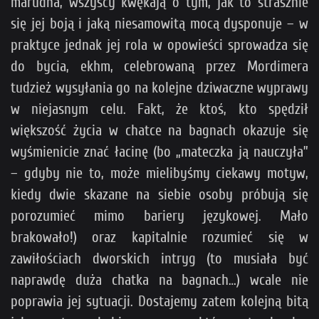
marudna, wszyscy kwękają o tym, jak to strasznie
się jej boją i jaką niesamowitą mocą dysponuje – w
praktyce jednak jej rola w opowieści sprowadza się
do bycia, ekhm, celebrowaną przez Mordimera
tudzież wysyłania go na kolejne dziwaczne wyprawy
w niejasnym celu. Fakt, że ktoś, kto spędził
większość życia w chatce na bagnach okazuje się
wyśmienicie znać łacinę (bo „mateczka ją nauczyła”
– gdyby nie to, może mielibyśmy ciekawy motyw,
kiedy dwie skazane na siebie osoby próbują się
porozumieć mimo bariery językowej. Mało
brakowało!) oraz kapitalnie rozumieć się w
zawiłościach dworskich intryg (to musiała być
naprawdę duża chatka na bagnach…) wcale nie
poprawia jej sytuacji. Dostajemy zatem kolejną bitą