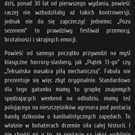
dziś, ponad 30 lat od pierwszego wydania, powieść
raczej nie wzbudziłaby aż takich kontrowersji,
jednak nie da się zaprzeczyć jednemu: „Poza
sezonem” to prawdziwy festiwal przemocy,
brutalności i skrajnych emocji.
Powieść od samego początku przywodzi na myśl
klasyczne horrory-slashery, jak „Piątek 13-go” czy
„Teksańska masakra piłą mechaniczną”. Fabuła nie
prezentuje się więc zbyt oryginalnie. Standardowo
dla tego gatunku mamy tu grupkę znajomych
spędzających weekend na odludziu, mamy też
polującego na nieszczęśników agresora pod postacią
bandy dzikusów o kanibalistycznych zapędach. To
właśnie w bohaterach drzemie siła całej historii. I
nie chodzi mi o to, że postacie są jakoś wybitnie