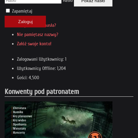
Hasło
Pokaż hasło
Zapamiętaj
Zaloguj
Nie pamiętasz hasła?
Nie pamiętasz nazwy?
Załóż swoje konto!
Zalogowani Użytkownicy: 1
Użytkownicy Offline: 1,204
Gości: 4,500
Konwenty pod patronatem