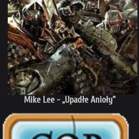
Mike Lee - „Upadłe Anioły”