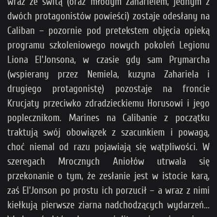
wraz ze świtą (oraz młodym Zaharielem, jednym z
dwóch protagonistów powieści) zostaje odesłany na
Caliban – pozornie pod pretekstem objęcia opieką
programu szkoleniowego nowych pokoleń Legionu
Liona El'Jonsona, w czasie gdy sam Prymarcha
(wspierany przez Nemiela, kuzyna Zahariela i
drugiego protagonistę) pozostaje na froncie
Krucjaty przeciwko zdradzieckiemu Horusowi i jego
poplecznikom. Marines na Calibanie z początku
traktują swój obowiązek z szacunkiem i powagą,
choć niemal od razu pojawiają się wątpliwości. W
szeregach Mrocznych Aniołów utrwala się
przekonanie o tym, że zesłanie jest w istocie karą,
zaś El'Jonson po prostu ich porzucił – a wraz z nimi
kiełkują pierwsze ziarna nadchodzących wydarzeń...