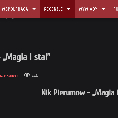
I WSPÓŁPRACA
RECENZJE
WYWIADY
PU
w – „Magia i stal”
 „Magia i stal”
zje książek
2323
Nik Pierumow - „Magia i