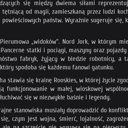
rodzących się między dwiema siłami reprezentuj
 tętniącą od magii, zamieszkaną przez ludzi koc
 powieściowych państw. Wyraźnie sugeruje się, k
Pierumowa „widoków”. Nord Jork, w którym mie
ancerne statki i pociągi, maszyny oraz pojazdy
óstwo fabryk, żyjący w biedzie robotnicy, a t
, który spodoba się każdemu fanowi gatunku.
 stawia się krainę Rooskies, w której życie zgo
ją funkcjonowanie w małej, wioskowej wspólno
łuchiwać się w niezwykłe baśnie i legendy.
rajne stanowiska musiały doprowadzić do konflik
ę, czym jest wojna, śmierć, lojalność, zagroże
 ale na szczęście nie wysuwa się na pierwszy 