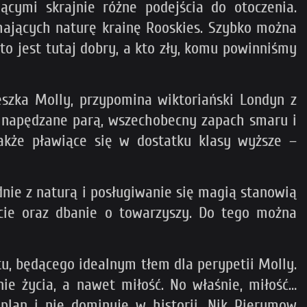
ącymi skrajnie różne podejścia do otoczenia.
hających naturę krainę Rooskies. Szybko można
to jest tutaj dobry, a kto zły, komu powinniśmy
szka Molly, przypomina wiktoriański Londyn z
 napędzane parą, wszechobecny zapach smaru i
akże pławiące się w dostatku klasy wyższe –
dnie z naturą i posługiwanie się magią stanowią
cie oraz dbanie o towarzyszy. Do tego można
tu, będącego idealnym tłem dla perypetii Molly.
nie życia, a nawet miłość. No właśnie, miłość…
plan i nie dominuje w historii. Nik Pierumow