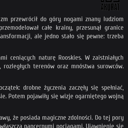
lizm przewrócił do góry nogami znany ludziom
przemodelował całe krainy, przesunął granice
ansformacji, ale jedno stało się pewne: trzeba
mi ceniących naturę Rooskies. W zaistniałych
ch, rozległych terenów oraz mnóstwa surowców.
czątek: drobne życzenia zaczęły się spełniać,
sie. Potem pojawiły się wizje ogarniętego wojną
wy, że posiada magiczne zdolności. Do tej pory
zwłaszcza pancernymi pociągami. Ujawnienie się