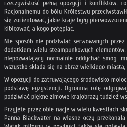
rzeczywistość pełną opozycji i konfliktów, 
Racjonalnemu do bólu Królestwu przeciwstawił
się zorientować, jakie kraje były pierwowzorem
kibicować, a kogo potępiać.
Nie sposób nie podziwiać serwowanych przez 
dodatkiem wielu steampunkowych elementów. P
niepozwalający normalnie oddychać smog, mn
wszystko składa się na obraz wielkiego miasta
W opozycji do zatruwającego środowisko molocha
podstawę egzystencji. Ogromną rolę odgrywa
podziwiać piękne zimowe krajobrazy tudzież ws
Przyjęte przez obie nacje w wielu kwestiach sk
Panna Blackwater na własne oczy przekonała si
Wątek miłosny w powieści także się pojawia,