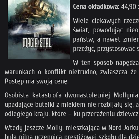
Cena okładkowa:
44,90 
Wiele ciekawych rzecz
świat, powodując nieo
państw, a nawet zmieni
przeżyć, przystosować si
W ten sposób napędzan
warunkach o konflikt nietrudno, zwłaszcza że
Postęp ma swoją cenę.
Osobista katastrofa dwunastoletniej Mollynia
upadające butelki z mlekiem nie rozbijały się,
odległego kraju, które – ku przerażeniu dziewcz
Wtedy jeszcze Molly, mieszkająca w Nord Jorku
była pilną uczennicą prestiżowej szkoły dla d