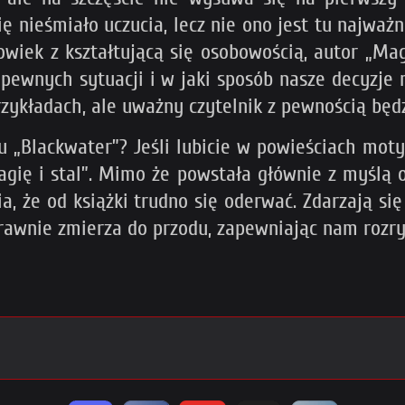
 nieśmiało uczucia, lecz nie ono jest tu najważni
iek z kształtującą się osobowością, autor „Magii
 pewnych sytuacji i w jaki sposób nasze decyzje
ykładach, ale uważny czytelnik z pewnością będz
 „Blackwater”? Jeśli lubicie w powieściach mot
gię i stal”. Mimo że powstała głównie z myślą o 
ia, że od książki trudno się oderwać. Zdarzają s
prawnie zmierza do przodu, zapewniając nam roz