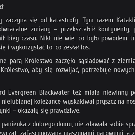
zł
y zaczyna się od katastrofy. Tym razem Katak
dwracalne zmiany – przekształcił kontynenty, 
ł bieg czasu. Nikt nie wie, co było powodem tr
ę i wykorzystać to, co zesłał los.
e parą Królestwo zaczęło sąsiadować z ziemia
 Królestwo, aby się rozwijać, potrzebuje nowy
rd Evergreen Blackwater też miała niewinny po
 a nielubianej koleżance wyskakiwał pryszcz na no
ynki – okazały się prawdziwe.
 panienka z dobrego domu, nie zdawała sobie spra
ziewcząt, zafascynowaną maszynami parowymi, a 