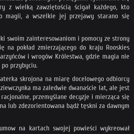
ry z wielką zawziętością ścigał każdego, kto
magii, a wszelkie jej przejawy starano się
ięki swoim zainteresowaniom i pomocy ze strony
ię na pokład zmierzającego do kraju Rooskies
rbarzyńców i wrogów Królestwa, gdzie magia nie
 po przybyciu.
haterka skrojona na miarę docelowego odbiorcy
dziewczynka ma zaledwie dwanaście lat, ale jest
 racjonalne, przemyślane decyzje i mierząca się
iona lub zdezorientowana bądź tęskni za dawnym
erumow na kartach swojej powieści wykreował