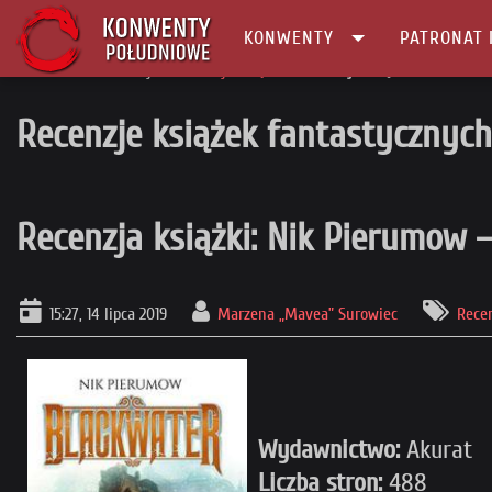
KONWENTY
PATRONAT 
Główna
Recenzje
Recenzje książek
Recenzja książki: Nik Pierumo
Recenzje książek fantastycznych
Recenzja książki: Nik Pierumow –
15:27, 14 lipca 2019
Marzena „Mavea” Surowiec
Recen
Wydawnictwo:
Akurat
Liczba stron:
488