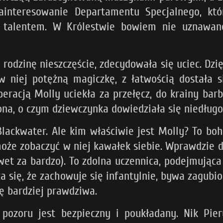
ainteresowanie Departamentu Specjalnego, któ
alentem. W Królestwie bowiem nie uznawano 
 rodzinę nieszczęście, zdecydowała się uciec. Dz
w niej potężną magiczkę, z łatwością dostała s
eracją Molly uciekła za przełęcz, do krainy ba
ona, o czym dziewczynka dowiedziała się niedługo
Blackwater. Ale kim właściwie jest Molly? To bo
 może zobaczyć w niej kawałek siebie. Wprawdzie 
et za bardzo). To zdolna uczennica, podejmująca
a się, że zachowuje się infantylnie, bywa zagub
ię bardziej prawdziwa.
z pozoru jest bezpieczny i poukładany. Nik Pi