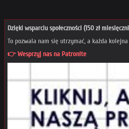
Dzięki wsparciu społeczności (150 zł miesięczn
To pozwala nam się utrzymać, a każda kolejna
👉 Wesprzyj nas na Patronite