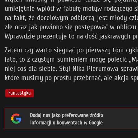
umiejętnie wplótł w fabułę motyw rodzącego się
na fakt, że docelowym odbiorcą jest młody człow
złe oraz jak powinno się postępować w obliczu
Wprawdzie prezentuje to na dość jaskrawych prz
Zatem czy warto sięgnąć po pierwszy tom cyklu
lato, to z czystym sumieniem mogę polecić „Ma
niej coś dla siebie. Styl Nika Pierumowa spraw
które musimy po prostu przebrnąć, ale akcja s
Fantastyka
Dodaj nas jako preferowane źródło
informacji o konwentach w Google