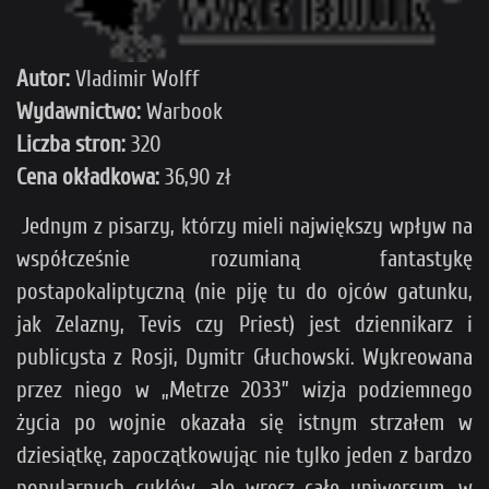
Autor:
Vladimir Wolff
Wydawnictwo:
Warbook
Liczba stron:
320
Cena okładkowa:
36,90 zł
Jednym z pisarzy, którzy mieli największy wpływ na
współcześnie rozumianą fantastykę
postapokaliptyczną (nie piję tu do ojców gatunku,
jak Zelazny, Tevis czy Priest) jest dziennikarz i
publicysta z Rosji, Dymitr Głuchowski. Wykreowana
przez niego w „Metrze 2033” wizja podziemnego
życia po wojnie okazała się istnym strzałem w
dziesiątkę, zapoczątkowując nie tylko jeden z bardzo
popularnych cyklów, ale wręcz całe uniwersum, w