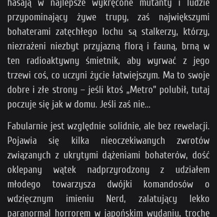
hasają w najlepsze wykręcone mutanty i ludzie
przypominający żywe trupy, zaś największymi
bohaterami zatęchłego lochu są stalkerzy, którzy,
niezrażeni niezbyt przyjazną florą i fauną, brną w
ten radioaktywny śmietnik, aby wyrwać z jego
trzewi coś, co uczyni życie łatwiejszym. Ma to swoje
dobre i złe strony – jeśli ktoś „Metro” polubił, tutaj
poczuje się jak w domu. Jeśli zaś nie...
Fabularnie jest względnie solidnie, ale bez rewelacji.
Pojawia się kilka nieoczekiwanych zwrotów
związanych z ukrytymi dążeniami bohaterów, dość
oklepany wątek nadprzyrodzony z udziałem
młodego towarzysza dwójki komandosów o
wdzięcznym imieniu Nerd, zalatujący lekko
paranormal horrorem w japońskim wydaniu, trochę