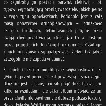
co czyniłoby go postacią barwną, ciekawą – ot,
typowi wymachujący bronią twardziele, jakich pełno
w tego typu opowiastkach. Podobnie jest z całą
masą bohaterów drugoplanowych – jednakowo
szarych, brudnych, definiowanych jedynie przez
swoją chęć przetrwania, która, jak to w postapo
bywa, popycha ich do różnych okropności. Z żadnym
z nich nie sposób sympatyzować, żaden też jakoś
szczególnie nie zapada w pamięć.
Z moich narzekań moglibyście wywnioskować, że
„Minuta przed północą” jest powieścią beznadziejną.
Otóż nie jest – jasne, mogłaby być dużo lepsza pod
kilkoma względami, ale skłamałbym mówiąc, że ani
przez chwilę nie bawiłem się dobrze podczas lektury.
Nową książkę Wolffa mogę szczerze polecić fanom