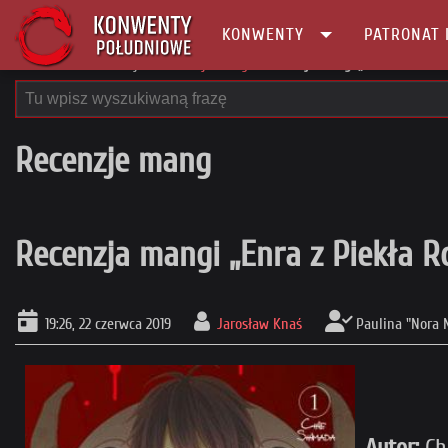
KONWENTY
PATRONAT 
Główna
Recenzje
Recenzje mang
Recenzja mangi „Enra z Piekła
Recenzje mang
Recenzja mangi „Enra z Piekła 
19:26, 22 czerwca 2019
Jarosław Knaś
Paulina "Nora 
Autor:
Ch