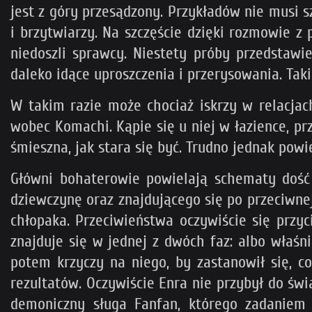
jest z góry przesądzony. Przykładów nie musi sz
i brzytwiarzy. Na szczęście dzięki rozmowie z
niedoszli sprawcy. Niestety próby przedstaw
daleko idące uproszczenia i przerysowania. Taki
W takim razie może chociaż iskrzy w relacja
wobec Komachi. Kąpie się u niej w łazience, pr
śmieszna, jak stara się być. Trudno jednak powi
Główni bohaterowie powielają schematy doś
dziewczynę oraz znajdującego się po przeciwne
chłopaka. Przeciwieństwa oczywiście się przy
znajduje się w jednej z dwóch faz: albo właśn
potem krzyczy na niego, by zastanowił się, co
rezultatów. Oczywiście Enra nie przybył do św
demoniczny sługa Fanfan, którego zadaniem 