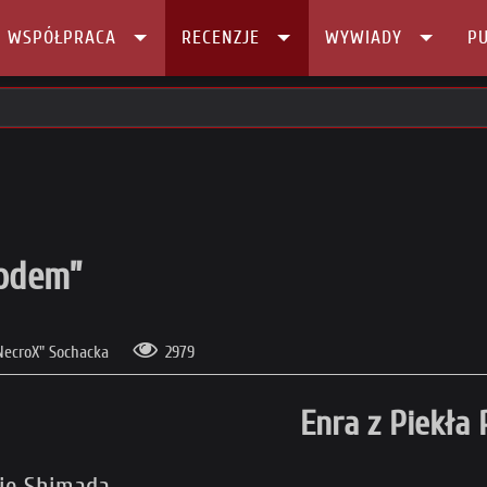
I WSPÓŁPRACA
RECENZJE
WYWIADY
PU
 Rodem”
Rodem”
NecroX" Sochacka
2979
Enra z Piekła
ie Shimada