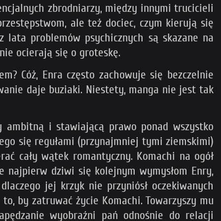
encjalnych zbrodniarzy, między innymi trucicieli
rzestępstwom, ale też dociec, czym kierują się
ez lata problemów psychicznych są skazane na
ie ocierają się o groteskę.
m? Cóż, Enra często zachowuje się bezczelnie
anie daje buziaki. Niestety, manga nie jest tak
 ambitną i stawiającą prawo ponad wszystko
ego się regułami (przynajmniej tymi ziemskimi)
ierać cały wątek romantyczny. Komachi na ogół
 że najpierw dziwi się kolejnym wymysłom Enry,
 dlaczego jej krzyk nie przyniósł oczekiwanych
o to, by zatruwać życie Komachi. Towarzyszy mu
apędzanie wyobraźni pań odnośnie do relacji