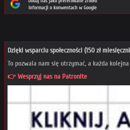
Dodaj nas jako preferowane źródło
informacji o konwentach w Google
Dzięki wsparciu społeczności (150 zł miesięczn
To pozwala nam się utrzymać, a każda kolejna
👉 Wesprzyj nas na Patronite