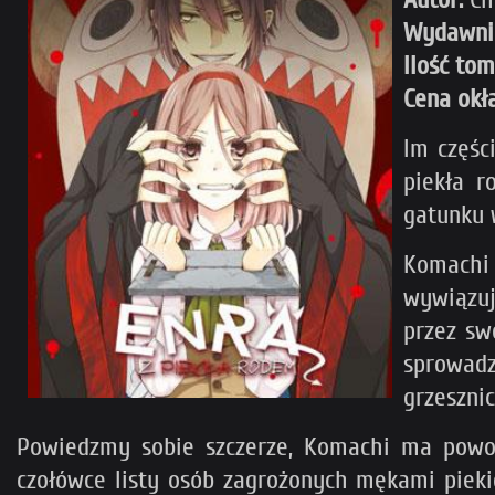
Wydawni
Ilość to
Cena okł
Im częśc
piekła r
gatunku 
Komachi 
wywiązuj
przez sw
sprowadz
grzesznic
Powiedzmy sobie szczerze, Komachi ma powod
czołówce listy osób zagrożonych mękami piekie