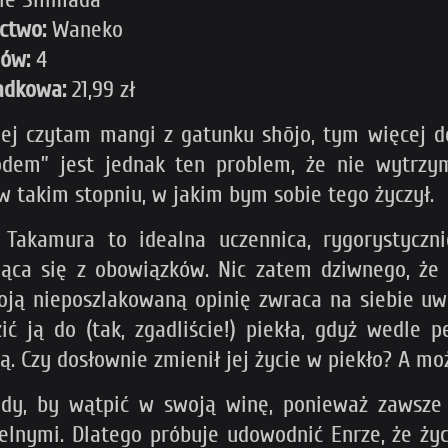
ctwo:
Waneko
mów:
4
adkowa:
21,99 zł
iej czytam mangi z gatunku shōjo, tym więcej 
odem” jest jednak ten problem, że nie wytrzy
w takim stopniu, w jakim bym sobie tego życzył.
Takamura to idealna uczennica, rygorystyczni
ąca się z obowiązków. Nic zatem dziwnego, że 
oją nieposzlakowaną opinię zwraca na siebie uwa
ić ją do (tak, zgadliście!) piekła, gdyż wedle
ą. Czy dosłownie zmienił jej życie w piekło? A mo
y, by wątpić w swoją winę, ponieważ zawsze 
lnymi. Dlatego próbuje udowodnić Enrze, że życi