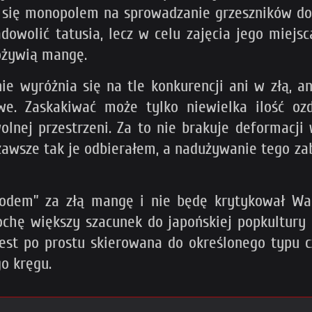
y się monopolem na sprowadzanie grzeszników do
adowolić tatusia, lecz w celu zajęcia jego miej
 ożywią mangę.
e wyróżnia się na tle konkurencji ani w złą, an
we. Zaskakiwać może tylko niewielka ilość oz
olnej przestrzeni. Za to nie brakuje deformacji
 zawsze tak je odbierałem, a nadużywanie tego za
dem” za złą mangę i nie będę krytykował Wan
hę większy szacunek do japońskiej popkultury n
jest po prostu skierowana do określonego typu cz
go kręgu.