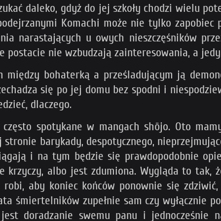
ukać daleko, gdyż do jej szkoły chodzi wielu pot
 podejrzanymi Komachi może nie tylko zapobiec p
ienia narastających u owych nieszczęśników prz
e postacie nie wzbudzają zainteresowania, a jedyn
ch między bohaterką a prześladującym ją demone
zechadza się po jej domu bez spodni i niespodziew
edzieć, dlaczego.
ć często spotykane w mangach shōjo. Oto mamy
j stronie barykady, despotycznego, nieprzejmując
ciągają i na tym będzie się prawdopodobnie op
ie krzyczy, albo jest zdumiona. Wygląda to tak,
 robi, aby koniec końców ponownie się zdziwić,
iata śmiertelników zupełnie sam czy wyłącznie p
jest doradzanie swemu panu i jednocześnie n