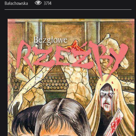
Bałachowska
3714