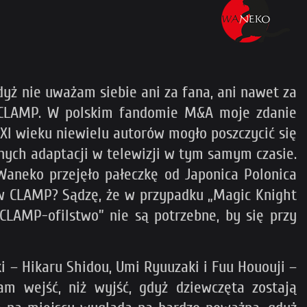
gdyż nie uważam siebie ani za fana, ani nawet za
o CLAMP. W polskim fandomie M&A moje zdanie
XI wieku niewielu autorów mogło poszczycić się
ych adaptacji w telewizji w tym samym czasie.
Waneko przejęło pałeczkę od Japonica Polonica
ów CLAMP? Sądzę, że w przypadku „Magic Knight
CLAMP-ofilstwo” nie są potrzebne, by się przy
 – Hikaru Shidou, Umi Ryuuzaki i Fuu Hououji –
am wejść, niż wyjść, gdyż dziewczęta zostają