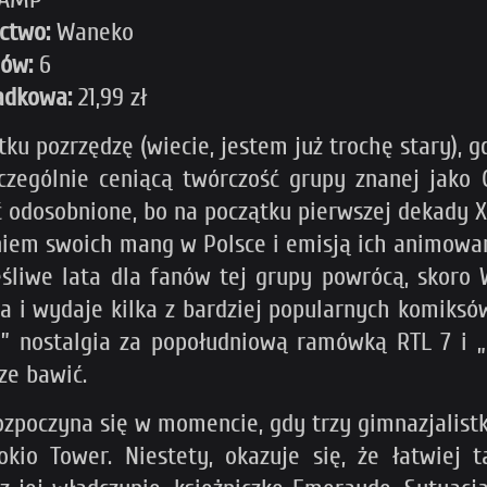
ctwo:
Waneko
mów:
6
adkowa:
21,99 zł
ku pozrzędzę (wiecie, jestem już trochę stary), 
czególnie ceniącą twórczość grupy znanej jak
 odosobnione, bo na początku pierwszej dekady X
em swoich mang w Polsce i emisją ich animowan
ęśliwe lata dla fanów tej grupy powrócą, skoro 
ca i wydaje kilka z bardziej popularnych komiks
” nostalgia za popołudniową ramówką RTL 7 i „
ze bawić.
zpoczyna się w momencie, gdy trzy gimnazjalistki
kio Tower. Niestety, okazuje się, że łatwiej t