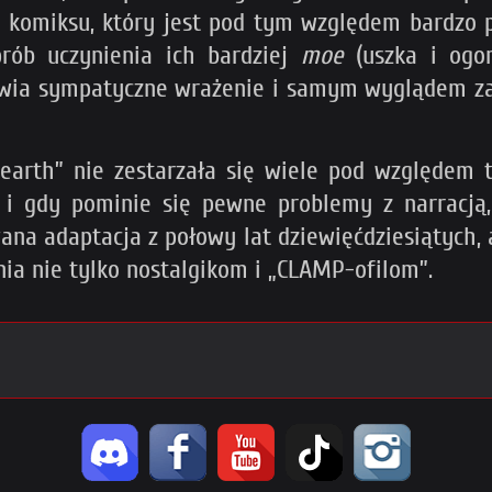
ć komiksu, który jest pod tym względem bardzo p
prób uczynienia ich bardziej
moe
(uszka i ogo
rawia sympatyczne wrażenie i samym wyglądem z
earth” nie zestarzała się wiele pod względem t
) i gdy pominie się pewne problemy z narracją
wana adaptacja z połowy lat dziewięćdziesiątych, 
ia nie tylko nostalgikom i „CLAMP-ofilom”.