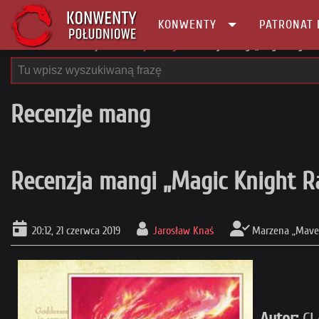
KONWENTY
PATRONAT 
Główna
Recenzje
Recenzje mang
Recenzja mangi „Magic Knight 
Recenzje mang
Recenzja mangi „Magic Knight R
20:12, 21 czerwca 2019
Jarosław Knaś
Marzena „Mave
Autor:
CL