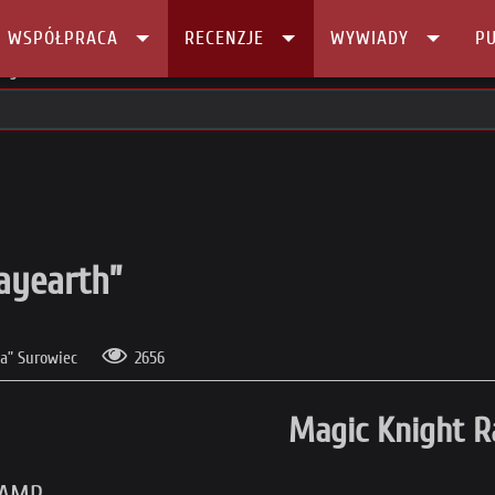
I WSPÓŁPRACA
RECENZJE
WYWIADY
PU
Rayearth”
ayearth”
a” Surowiec
2656
Magic Knight R
AMP