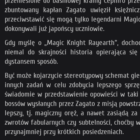
przeniesione do baśniowej krainy Cephiro prz
zbuntowany kapłan Zagato uwięził księżnic
przeciwstawić się mogą tylko legendarni Magic
dokonywali już japońscy uczniowie.
Gdy myślę o „Magic Knight Rayearth”, docho
niemal do skrajności historia opierająca s
dystansem sposób.
Być może kojarzycie stereotypowy schemat gier
innych zadań w celu zdobycia lepszego sprzę
świadomie w przedstawienie opowieści w taki 
bossów wysłanych przez Zagato z misją powstr
lepszy, tj. magiczny oręż, a nawet zasiądą z
zwrotów fabularnych czy subtelności, choćby w
przynajmniej przy krótkich posiedzeniach.