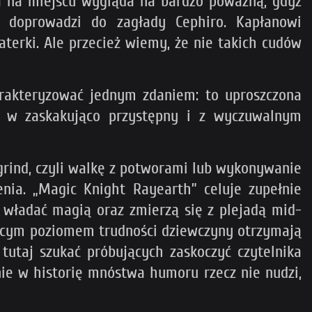
ja na miejscu wygląda na bardzo poważną, gdyż
o doprowadzi do zagłady Cephiro. Kapłanowi
terki. Ale przecież wiemy, że nie takich cudów
rakteryzować jednym zdaniem: to uproszczona
ak w zaskakująco przystępny i z wyczuwalnym
grind, czyli walkę z potworami lub wykonywanie
nia. „Magic Knight Rayearth” celuje zupełnie
 władać magią oraz zmierzą się z plejadą mid-
jącym poziomem trudności dziewczyny otrzymają
tutaj szukać próbujących zaskoczyć czytelnika
nie w historię mnóstwa humoru rzecz nie nudzi,