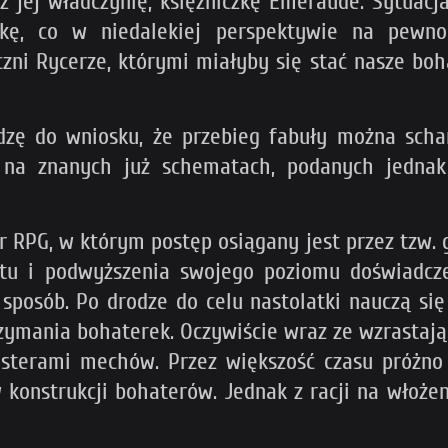
ez jej władczynię, księżniczkę Emeraude. Sytuac
zkę, co w niedalekiej perspektywie na pewn
zni Rycerze, którymi miałyby się stać nasze boha
dzę do wniosku, że przebieg fabuły można scha
ię na znanych już schematach, podanych jedn
 RPG, w którym postęp osiągany jest przez tzw. 
tu i podwyższenia swojego poziomu doświadcze
sposób. Po drodze do celu nastolatki nauczą się
zymania bohaterek. Oczywiście wraz ze wzrasta
a sterami mechów. Przez większość czasu próżno 
 konstrukcji bohaterów. Jednak z racji na włoże