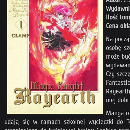
Wydawni
Ilość to
Cena okł
Na począt
osobę sz
może być
wydawani
Czy szcz
Fantasti
Rayearth
niej dobr
Manga ro
udają się w ramach szkolnej wycieczki do To