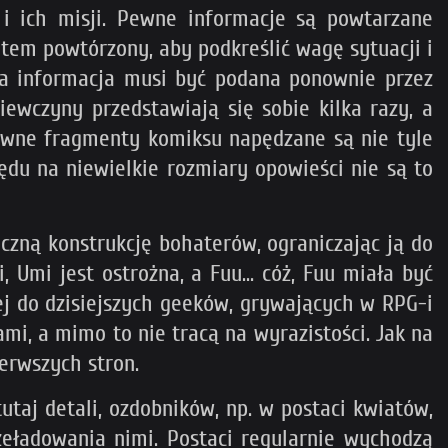
i ich misji. Pewne informacje są powtarzane
otem powtórzony, aby podkreślić wagę sytuacji i
wa informacja musi być podana ponownie przez
ewczyny przedstawiają się sobie kilka razy, a
 pewne fragmenty komiksu napędzane są nie tyle
lędu na niewielkie rozmiary opowieści nie są to
czną konstrukcję bohaterów, ograniczając ją do
 Umi jest ostrożna, a Fuu... cóż, Fuu miała być
jej do dzisiejszych geeków, grywających w RPG-i
i, a mimo to nie tracą na wyrazistości. Jak na
ierwszych stron.
taj detali, ozdobników, np. w postaci kwiatów,
zeładowania nimi. Postaci regularnie wychodzą