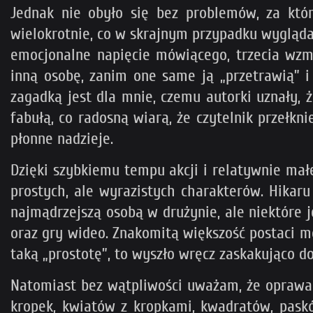
Jednak nie obyło się bez problemów, za któ
wielokrotnie, co w skrajnym przypadku wygląda 
emocjonalne napięcie mówiącego, trzecia wzm
inną osobę, zanim one same ją „przetrawią” i
zagadką jest dla mnie, czemu autorki uznały, 
fabułą, co radosną wiarą, że czytelnik przełkn
płonne nadzieje.
Dzięki szybkiemu tempu akcji i relatywnie mał
prostych, ale wyrazistych charakterów. Hikaru 
najmądrzejszą osobą w drużynie, ale niektóre j
oraz gry wideo. Znakomitą większość postaci m
taką „prostotę”, to wyszło wręcz zaskakująco do
Natomiast bez wątpliwości uważam, że oprawa g
kropek, kwiatów z kropkami, kwadratów, paskó