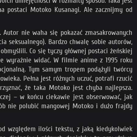
oich umiejętności w rozmaity sposób. Taka jest
na postaci Motoko Kusanagi. Ale zacznijmy od
ch. Autor nie waha się pokazać zmasakrowanych
cia seksualnego). Bardzo chwalę sobie autorów,
obmyślili. Co się tyczy głównej postaci żeńskiej
ie wyraźnie widać. W filmie anime z 1995 roku
emocjonalną. Tym samym tropem podążyli twórcy
wieka. Pełna jest różnych uczuć, potrafi rzucić
zyznać, że taka Motoko jest chyba najlepsza.
aczej – w końcu ciekawie jest obserwować, jak
sób nie polubić mangowej Motoko i dużo frajdy
d względem ilości tekstu, z jaką kiedykolwiek