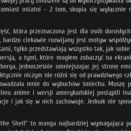
 swojej pracy zmuszeni są do wykorzystywania sw
tomiast ostatni – 2 tom, skupia się wyłącznie 
część, która przeznaczona jest dla osób dorosły
ą, bardzo ciekawie rozwijany jest motyw współży
mi, tylko przedstawiają wszystko tak, jak sobie 
ersją, a tymi, które mogłem zobaczyć na ekran
cyborga, jednocześnie umniejszając jej stronę 
ycznie niczym nie różni się od prawdziwego czło
prowadzała mnie do wybuchów śmiechu. Muszę pr
filmu anime i wersji amerykańskiej postąpili in
cje i jak się w nich zachowuje. Jednak nie spo
the Shell” to manga najbardziej wymagająca po