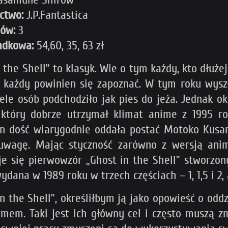
ctwo:
J.P.Fantastica
mów:
3
adkowa:
54,60, 35, 63 zł
 the Shell” to klasyk. Wie o tym każdy, kto dłuże
 każdy powinien się zapoznać. W tym roku wysz
iele osób podchodziło jak pies do jeża. Jednak 
który dobrze utrzymał klimat anime z 1995 ro
n dość wiarygodnie oddała postać Motoko Kusana
uwagę. Mając styczność zarówno z wersją ani
je się pierwowzór „Ghost in the Shell” stworzo
ydana w 1989 roku w trzech częściach – 1, 1,5 i 2,
the Shell”, określiłbym ją jako opowieść o oddzia
yzmem. Taki jest ich główny cel i często muszą