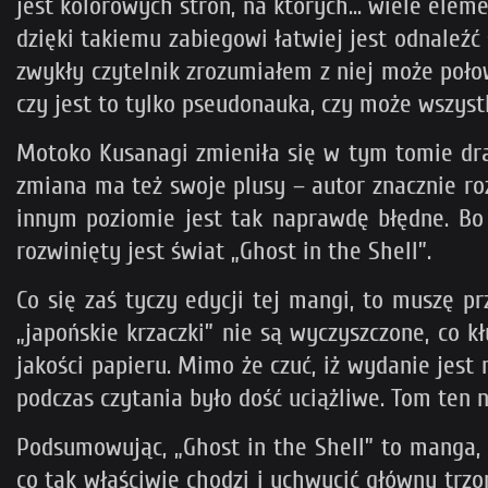
jest kolorowych stron, na których... wiele ele
dzięki takiemu zabiegowi łatwiej jest odnaleźć
zwykły czytelnik zrozumiałem z niej może połow
czy jest to tylko pseudonauka, czy może wszystk
Motoko Kusanagi zmieniła się w tym tomie dras
zmiana ma też swoje plusy – autor znacznie r
innym poziomie jest tak naprawdę błędne. Bo 
rozwinięty jest świat „Ghost in the Shell”.
Co się zaś tyczy edycji tej mangi, to muszę p
„japońskie krzaczki” nie są wyczyszczone, co 
jakości papieru. Mimo że czuć, iż wydanie jes
podczas czytania było dość uciążliwe. Tom ten n
Podsumowując, „Ghost in the Shell” to manga,
co tak właściwie chodzi i uchwycić główny trzo