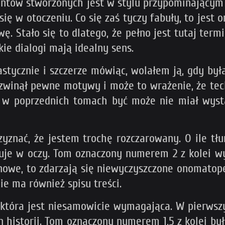
mentów stworzonych jest w stylu przypominającym 
 się w otoczeniu. Co się zaś tyczy fabuły, to jes
ę. Stało się to dlatego, że pełno jest tutaj term
ie dialogi mają idealny sens.
tycznie i szczerze mówiąc, wolałem ją, gdy była
ozwinął pewne motywy i może to wrażenie, że tec
w poprzednich tomach być może nie miał wystar
rzyznać, że jestem trochę rozczarowany. O ile tł
kłuje w oczy. Tom oznaczony numerem 2 z kolei w
t nowe, to zdarzają się niewyczyszczone onomatop
ie ma również spisu treści.
 która jest niesamowicie wymagająca. W pierwszy
n historii. Tom oznaczony numerem 1,5 z kolei b