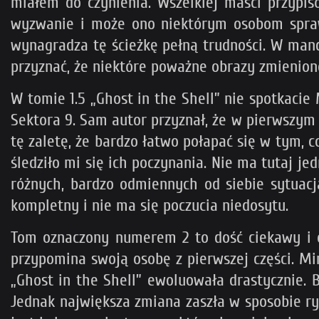
miałem do czynienia. Wszelkiej maści przypis
wyzwanie i może ono niektórym osobom sprawi
wynagradza tę ścieżkę pełną trudności. W mand
przyznać, że niektóre poważne obrazy zmieniono
W tomie 1.5 „Ghost in the Shell” nie spotkaci
Sektora 9. Sam autor przyznał, że w pierwszym t
tę zaletę, że bardzo łatwo połapać się w tym, c
śledziło mi się ich poczynania. Nie ma tutaj je
różnych, bardzo odmiennych od siebie sytuacja
kompletny i nie ma się poczucia niedosytu.
Tom oznaczony numerem 2 to dość ciekawy i os
przypomina swoją osobę z pierwszej części. Mi
„Ghost in the Shell” ewoluowała drastycznie. 
Jednak największa zmiana zaszła w sposobie rys