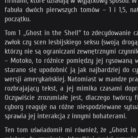
firmami, które działają w wyjątkowy sposób. W
fabuła dwóch pierwszych tomów – 1 i 1,5, na
początku.
Tom 1 ,,Ghost in the Shell" to zdecydowanie 
zwłok czy scen lesbijskiego seksu (swoją drog
którzy nie są ograniczani zewnętrznymi czynnika
– Motoko, to różnice pomiędzy jej rysowaną w
starano się upodobnić ją jak najbardziej do 
wersji amerykańskiej. Natomiast w mandze prakt
rozbrajający tekst, a jej mimika czasami do
Oczywiście zrozumiałe jest, dlaczego twórcy 
cyborg reaguje na różne niespodziewane sytua
sprawia jej interakcja z innymi bohaterami.
Ten tom uświadomił mi również, że „Ghost in 