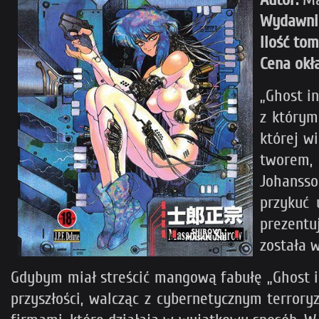
Wydawni
Ilość to
Cena okł
„Ghost in
z którym
której w
tworem, 
Johansso
przykuć 
prezentu
została w
Gdybym miał streścić mangową fabułę „Ghost in 
przyszłości, walcząc z cybernetycznym terror