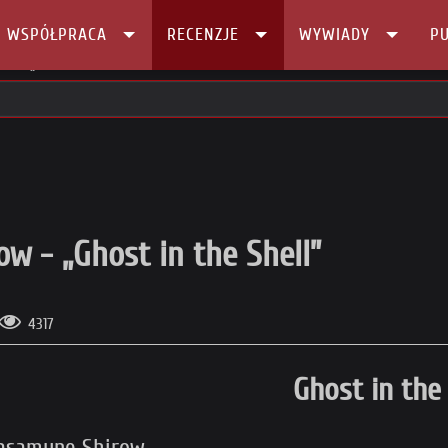
I WSPÓŁPRACA
RECENZJE
WYWIADY
PU
w - „Ghost in the Shell”
 - „Ghost in the Shell”
4317
Ghost in the 
samune Shirow