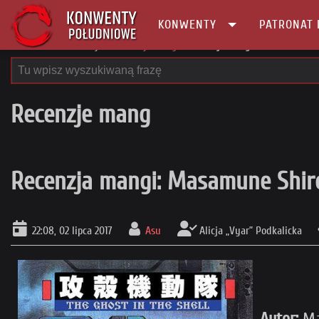
KONWENTY
PATRONAT 
Główna
Recenzje
Recenzje mang
Recenzja mangi: Masamune Shiro
Recenzje mang
Recenzja mangi: Masamune Shirow
22:08, 02 lipca 2017
Asu
Alicja „Vyar” Podkalicka
Autor:
Ma