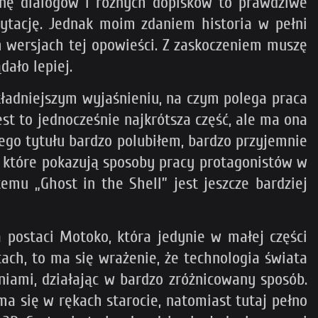
ianę dialogów i różnych dopisków to prawdziwe
ytację. Jednak moim zdaniem historia w pełni
h wersjach tej opowieści. Z zaskoczeniem muszę
ało lepiej.
kładniejszym wyjaśnieniu, na czym polega praca
est to jednocześnie najkrótsza część, ale ma ona
 tego tytułu bardzo polubiłem, bardzo przyjemnie
ii, które pokazują sposoby pracy protagonistów w
emu „Ghost in the Shell” jest jeszcze bardziej
 postaci Motoko, która jedynie w małej części
ach, to ma się wrażenie, że technologia świata
niami, działając w bardzo zróżnicowany sposób.
ma się w rękach starocie, natomiast tutaj pełno