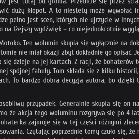
ów jest tutaj od groma. Przebicie się przez śc
ć duży kłopot. A to niestety może wywołać ir
ze pełno jest scen, których nie ujrzycie w innyc
 na lżejszy wydźwięk – co niejednokrotnie wygląd
e Motoko. Ten wolumin skupia się wyłącznie na do
omie nie miał okazji zbyt dokładnie go opisać. J
o się dzieje na jej kartach. Z racji, że bohaterów
dnej spójnej fabuły. Tom składa się z kilku histor
ch. To bardzo dobra decyzja autora, bo dzięki t
obliwy przypadek. Generalnie skupia się on na
mo że akcja tego woluminu rozgrywa się po 4 lat
Bohaterka zajmuje się w tej części różnymi zlece
owania. Czytając poprzednie tomy czuło się, że 