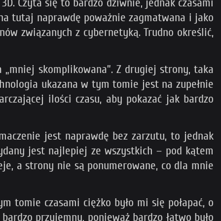
3D. Czyta się to bardzo dziwnie, jednak czasami
t ona tutaj naprawdę poważnie zagmatwana i jako
inów związanych z cybernetyką. Trudno określić,
 „mniej skomplikowana”. Z drugiej strony, taka
hnologia ukazana w tym tomie jest na zupełnie
czającej ilości czasu, aby pokazać jak bardzo
umaczenie jest naprawdę bez zarzutu, to jednak
ydany jest najlepiej ze wszystkich – pod kątem
eje, a strony nie są ponumerowane, co dla mnie
m tomie czasami ciężko było mi się połapać, o
ył bardzo przyjemny, ponieważ bardzo łatwo było