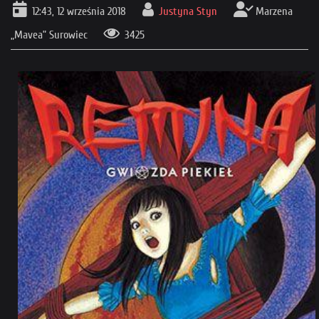
12:43, 12 września 2018
Justyna Styn
Marzena
„Mavea” Surowiec
3425