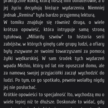
praktycznie kukłą, którą noszą inni bohaterowie, a o
jej życiu decydują bieżące wydarzenia. Niemniej
jednak „Remina” była bardzo przyjemną lekturą.
W tomiku znajduje się również druga, o wiele
krótsza opowieść, która intryguje samą stroną
tytułową. „Miliardy szwów” to historia serii
zabójstw, w których ginęły całe grupy ludzi, a ofiary
były zszywane ze swoimi towarzyszami za pomocą
żyłki wędkarskiej. W sam środek tych wydarzeń
wpada Michio, który od lat nie opuszczał domu, ale
za namową swojej przyjaciółki zaczął wychodzić do
ludzi. Po tym, co go spotkało, pewnie wolałby nigdy
jej nie posłuchać.
Krótkie opowieści to specjalność Ito, wychodzą mu o
wiele lepiej niż te dłuższe. Doskonale to widać, gdy