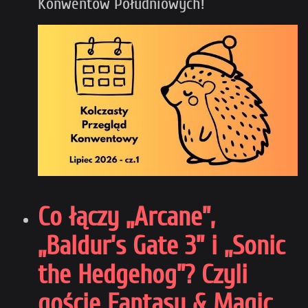
Konwentów Południowych!
Co łączy „Arcane”,
„Baldur’s Gate 3” i „Sonic
the Hedgehog”? Czyli
goście Fantasy & Magic