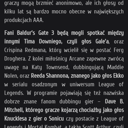
graczy mogą brzmieć anonimowo, ale ich głosy od
kilku lat są bardzo mocno obecne w największych
produkcjach AAA.
Fani Baldur’s Gate 3 będą mogli spotkać między
innymi Tima Downiego, czyli głos Gale’a
, oraz
Crispina Redmana, który wcielił się w postać Ferg
Droghera. Z kolei miłośnicy Arcane zapewne zwrócą
uwagę na Katy Townsend, dubbingującą Maddie
Nolen, oraz
Reeda Shannona, znanego jako głos Ekko
w serialu osadzonym w uniwersum League of
Legends. W programie pojawiają się też nazwiska
dobrze znane fanom dubbingu gier –
Dave B.
Mitchell, którego gracze kojarzą chociażby jako głos
Knucklesa z gier o Sonicu
czy postacie z League of
Legends i Mortal Kombat, a także Scott Arthur, czyli