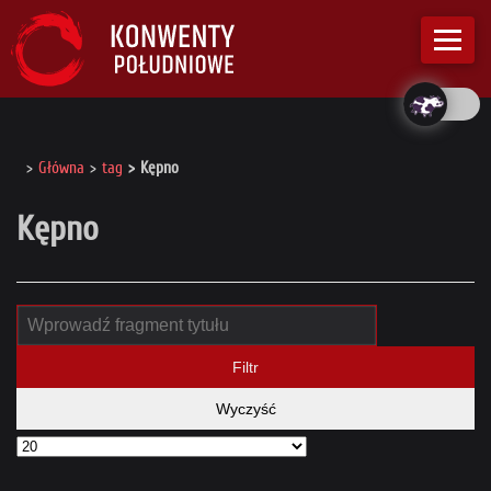
Główna
tag
Kępno
Kępno
Filtr
Wyczyść