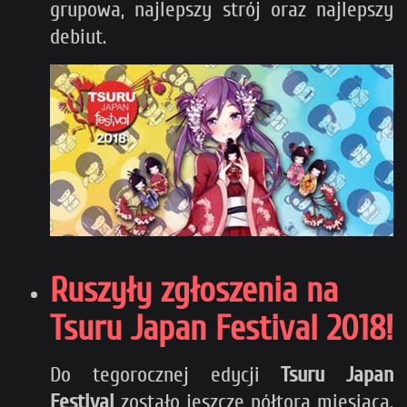
grupowa, najlepszy strój oraz najlepszy
debiut.
Ruszyły zgłoszenia na
Tsuru Japan Festival 2018!
Do tegorocznej edycji
Tsuru Japan
Festival
zostało jeszcze półtora miesiąca.