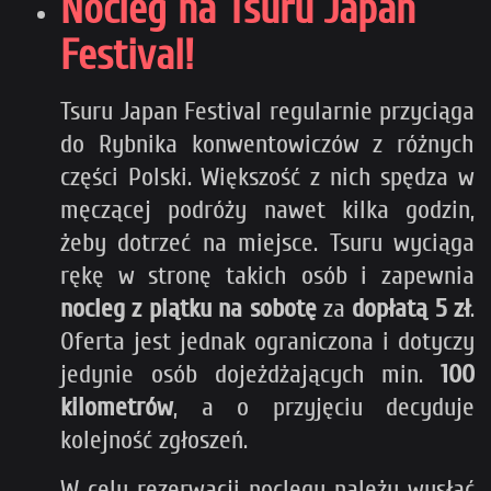
Nocleg na Tsuru Japan
Festival!
Tsuru Japan Festival regularnie przyciąga
do Rybnika konwentowiczów z różnych
części Polski. Większość z nich spędza w
męczącej podróży nawet kilka godzin,
żeby dotrzeć na miejsce. Tsuru wyciąga
rękę w stronę takich osób i zapewnia
nocleg z piątku na sobotę
za
dopłatą 5 zł
.
Oferta jest jednak ograniczona i dotyczy
jedynie osób dojeżdżających min.
100
kilometrów
, a o przyjęciu decyduje
kolejność zgłoszeń.
W celu rezerwacji noclegu należy wysłać