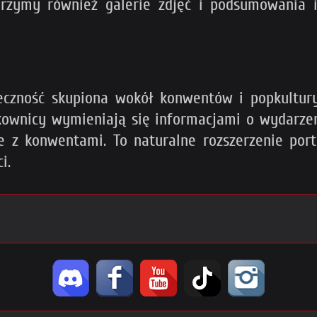
rzymy również galerie zdjęć i podsumowania 
eczność skupiona wokół konwentów i popkultur
kownicy wymieniają się informacjami o wydarzeni
 z konwentami. To naturalne rozszerzenie porta
i.