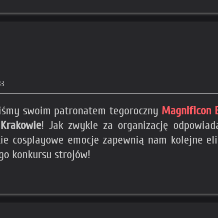
83
liśmy swoim patronatem tegoroczny
Magnificon 
w
Krakowie
! Jak zwykle za organizację odpowia
kie cosplayowe emocje zapewnią nam kolejne el
go konkursu strojów!