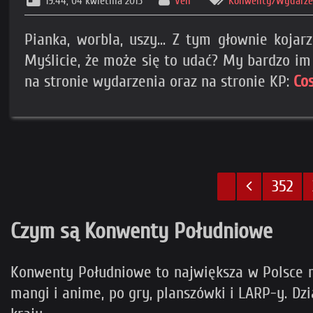
19:44, 04 kwietnia 2015
Ven
Konwenty/Wydarzen
Pianka, worbla, uszy... Z tym głownie koj
Myślicie, że może się to udać? My bardzo im
na stronie wydarzenia oraz na stronie KP:
Co
352
Czym są Konwenty Południowe
Konwenty Południowe to największa w Polsce n
mangi i anime, po gry, planszówki i LARP-y. Dz