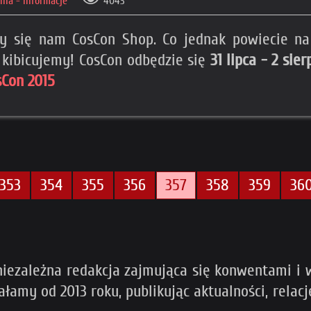
ia - Informacje
4043
arzy się nam CosCon Shop. Co jednak powiecie n
 kibicujemy! CosCon odbędzie się
31 lipca - 2 si
sCon 2015
353
354
355
356
357
358
359
36
iezależna redakcja zajmująca się konwentami i w
iałamy od 2013 roku, publikując aktualności, rela