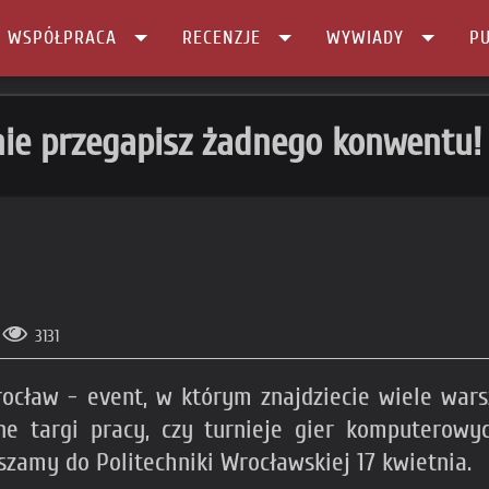
I WSPÓŁPRACA
RECENZJE
WYWIADY
PU
ie przegapisz żadnego konwentu!
3131
Wrocław - event, w którym znajdziecie wiele wa
zne targi pracy, czy turnieje gier komputerowy
zamy do Politechniki Wrocławskiej 17 kwietnia.