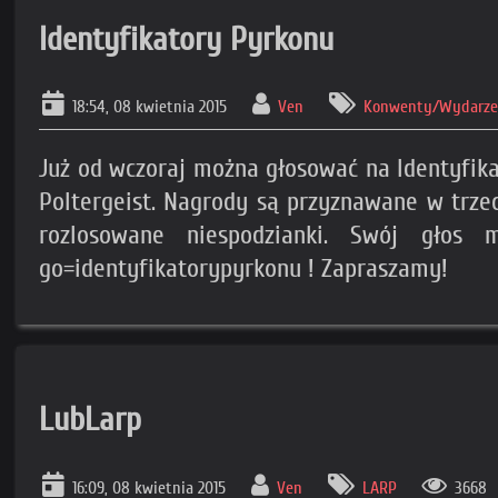
Identyfikatory Pyrkonu
18:54, 08 kwietnia 2015
Ven
Konwenty/Wydarzen
Już od wczoraj można głosować na Identyfika
Poltergeist. Nagrody są przyznawane w trzec
rozlosowane niespodzianki. Swój głos m
go=identyfikatorypyrkonu ! Zapraszamy!
LubLarp
16:09, 08 kwietnia 2015
Ven
LARP
3668