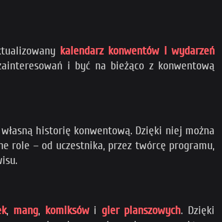
ktualizowany
kalendarz konwentów i wydarzeń
 zainteresowań i być na bieżąco z konwentową
 własną historię konwentową. Dzięki niej można
 role – od uczestnika, przez twórcę programu,
isu.
ek
,
mang
,
komiksów
i
gier planszowych
. Dzięki