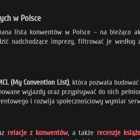
ych w Polsce
wana lista konwentów w Polsce – na bieżąco a
dzić nadchodzące imprezy, filtrować je według
CL (My Convention List)
, która pozwala budować
owane wyjazdy oraz przypisywać do nich pełnione
nwentowego i rozwija społecznościowy wymiar serw
raz
relacje z konwentów
, a także
recenzje książ