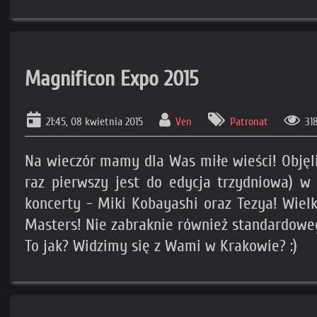
Magnificon Expo 2015
21:45, 08 kwietnia 2015
Ven
Patronat
31
Na wieczór mamy dla Was miłe wieści! Obję
raz pierwszy jest do edycja trzydniowa) 
koncerty - Miki Kobayashi oraz Tezya! Wiel
Masters! Nie zabraknie również standardowe
To jak? Widzimy się z Wami w Krakowie? :)