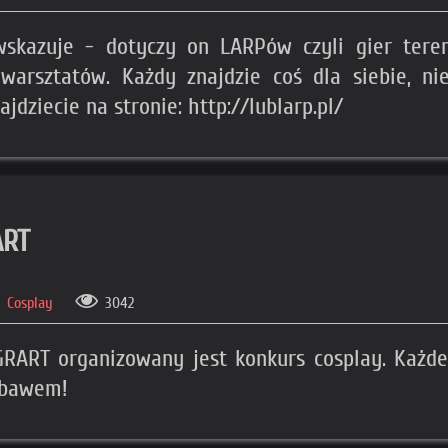
skazuje - dotyczy on LARPów czyli gier teren
rsztatów. Każdy znajdzie coś dla siebie, ni
jdziecie na stronie: http://lublarp.pl/
ART
Cosplay
3042
ART organizowany jest konkurs cosplay. Każde
ebawem!