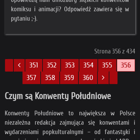
komiksu i animacji? Odpowiedź zawiera się w
pytaniu ;-).
Strona 356 z 434
351
352
353
354
355
356
357
358
359
360
Czym są Konwenty Południowe
Konwenty Południowe to największa w Polsce
niezależna redakcja zajmująca się konwentami i
wydarzeniami popkulturalnymi – od fantastyki i