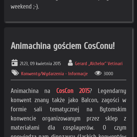
weekend ;-).
Animachina gościem CosConu!
21:23, 09 kwietnia 2015
Gerard „Alchelor” Vetinari
Konwenty/Wydarzenia - Informacje
3000
Animachina na
CosCon 2015
? Legendarny
konwent znany także jako Balcon, zagości w
formie sali tematycznej na Bytomskim
konwencie organizowanym przez sklep z
materiałami dla cosplayerów. O czym
opowiedzą nam dinozaury śląskich konwentów