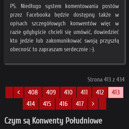
PS. Niedługo system komentowania postów
przez Facebooka będzie dostępny także w
opisach szczegółowych konwentów więc w
razie gdybyście chcieli się umówić, dowiedzieć
kto jedzie lub zakomunikować swoją przyszłą
obecność to zapraszam serdecznie :-).
Strona 413 z 434
408
409
410
411
412
413
414
415
416
417
Czym są Konwenty Południowe