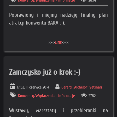
Konwenty/Wydarzenia - Informacje
2894
(i zgarnąć bonusy dla wspierających).
Cel to 150 zł miesięcznie (obecnie: 120 zł).
Poprawiony i miejmy nadzieję finalny plan
Po jego osiągnięciu wyłączamy reklamy i ten pop-up.
atrakcji konwentu BAKA :-).
>>
Sprawdź też, na co dokładnie idą pieniądze
<<
>>>>
LINK
<<<<
Zamczysko już o krok :-)
17:53, 11 czerwca 2014
Gerard „Alchelor” Vetinari
Konwenty/Wydarzenia - Informacje
2782
Loading...
Wystawy, warsztaty i przebieranki na
×