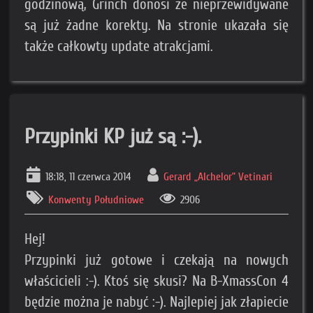
godzinową, Grinch donosi że nieprzewidywane
są już żadne korekty. Na stronie ukazała się
także całkowty update atrakcjami.
Przypinki KP już są :-).
18:18, 11 czerwca 2014
Gerard „Alchelor” Vetinari
Konwenty Południowe
2906
Hej!
Przypinki już gotowe i czekają na nowych
właścicieli :-). Ktoś się skusi? Na B-XmassCon 4
będzie można je nabyć :-). Najlepiej jak złapiecie