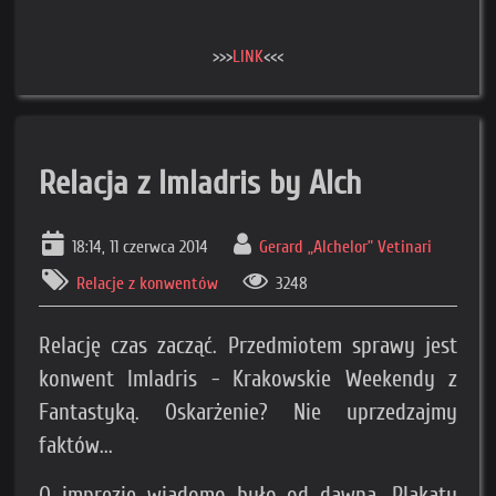
>>>
LINK
<<<
Relacja z Imladris by Alch
18:14, 11 czerwca 2014
Gerard „Alchelor” Vetinari
Relacje z konwentów
3248
Relację czas zacząć. Przedmiotem sprawy jest
konwent Imladris - Krakowskie Weekendy z
Fantastyką. Oskarżenie? Nie uprzedzajmy
faktów...
O imprezie wiadomo było od dawna. Plakaty