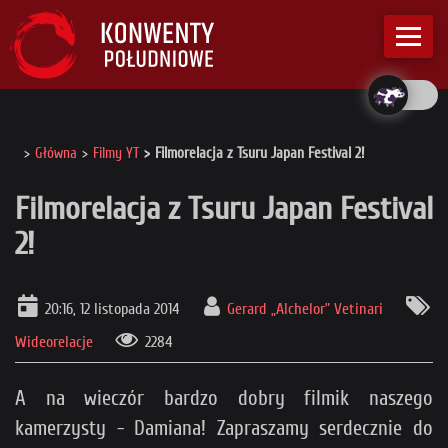
Główna
Filmy YT
Filmorelacja z Tsuru Japan Festival 2!
Filmorelacja z Tsuru Japan Festival
2!
20:16, 12 listopada 2014
Gerard „Alchelor” Vetinari
Wideorelacje
2284
A na wieczór bardzo dobry filmik naszego
kamerzysty - Damiana! Zapraszamy serdecznie do