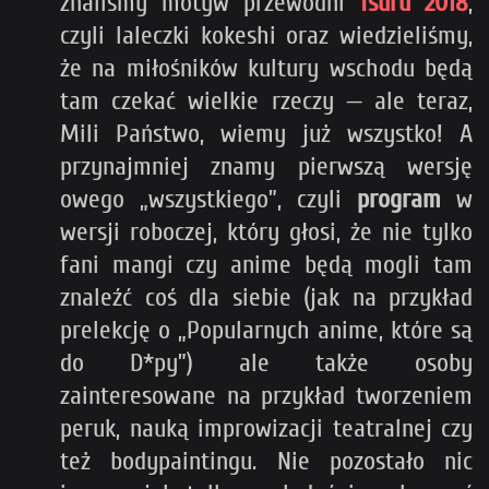
znaliśmy motyw przewodni
Tsuru 2018
,
czyli laleczki kokeshi oraz wiedzieliśmy,
że na miłośników kultury wschodu będą
tam czekać wielkie rzeczy — ale teraz,
Mili Państwo, wiemy już wszystko! A
przynajmniej znamy pierwszą wersję
owego „wszystkiego”, czyli
program
w
wersji roboczej, który głosi, że nie tylko
fani mangi czy anime będą mogli tam
znaleźć coś dla siebie (jak na przykład
prelekcję o „Popularnych anime, które są
do D*py”) ale także osoby
zainteresowane na przykład tworzeniem
peruk, nauką improwizacji teatralnej czy
też bodypaintingu. Nie pozostało nic