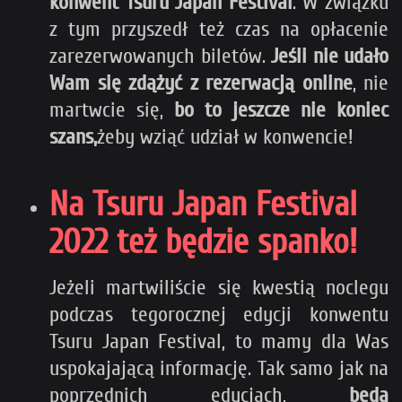
konwent Tsuru Japan Festival
. W związku
z tym przyszedł też czas na opłacenie
zarezerwowanych biletów.
Jeśli nie udało
Wam się zdążyć z rezerwacją online
, nie
martwcie się,
bo to jeszcze nie koniec
szans,
żeby wziąć udział w konwencie!
Na Tsuru Japan Festival
2022 też będzie spanko!
Jeżeli martwiliście się kwestią noclegu
podczas tegorocznej edycji konwentu
Tsuru Japan Festival, to mamy dla Was
uspokajającą informację. Tak samo jak na
poprzednich edycjach,
będą