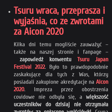
Tsuru wraca, przeprasza i
wyjaśnia, co ze zwrotami
za Aicon 2020
Kilka dni temu mogliście zauważyć –
także na naszej stronie i fanpage –
zapowiedź konwentu
Tsuru Japan
Festival 2022
. Było to prawdopodobnie
zaskakujące dla tych z Was, którzy
posiadali zakupione akredytacje na
Aicon
2020
. Impreza przez obostrzenia
covidowe nie odbyła się, a
większość
uczestników do dzisiaj nie otrzymała
zwrotów za opłacone wejściówki.
Grupa