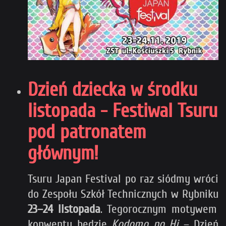
Dzień dziecka w środku
listopada - Festiwal Tsuru
pod patronatem
głównym!
Tsuru Japan Festival po raz siódmy wróci
do Zespołu Szkół Technicznych w Rybniku
23–24 listopada
. Tegorocznym motywem
konwentu będzie
Kodomo no Hi
– Dzień