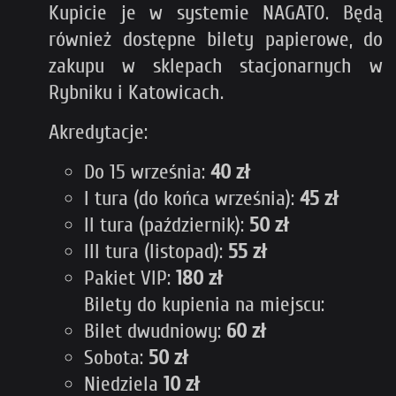
Kupicie je w systemie NAGATO. Będą
również dostępne bilety papierowe, do
zakupu w sklepach stacjonarnych w
Rybniku i Katowicach.
Akredytacje:
Do 15 września:
40 zł
I tura (do końca września):
45 zł
II tura (październik):
50 zł
III tura (listopad):
55 zł
Pakiet VIP:
180 zł
Bilety do kupienia na miejscu:
Bilet dwudniowy:
6
0 zł
Sobota:
50 zł
Niedziela
10 zł